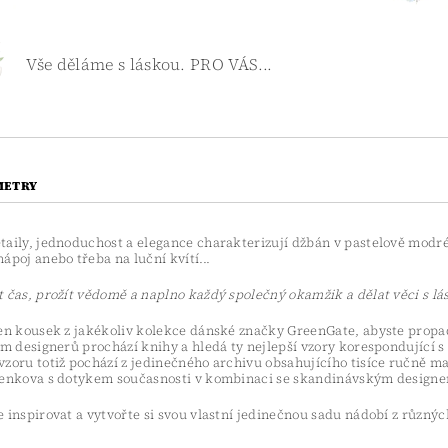
Vše děláme s láskou. PRO VÁS...
METRY
taily, jednoduchost a elegance charakterizují džbán v pastelově modré
ápoj anebo třeba na luční kvítí...
 čas, prožít vědomě a naplno každý společný okamžik a dělat věci s lá
den kousek z jakékoliv kolekce dánské značky GreenGate, abyste propad
ým designerů prochází knihy a hledá ty nejlepší vzory korespondující s
zoru totiž pochází z jedinečného archivu obsahujícího tisíce ručně ma
venkova s dotykem současnosti v kombinaci se skandinávským designem
 inspirovat a vytvořte si svou vlastní jedinečnou sadu nádobí z různýc