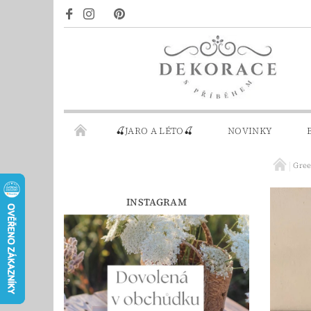
🍒JARO A LÉTO🍒
NOVINKY
Gre
DÁRKOVÉ POUKAZY
PRO INSPIRACI
INSTAGRAM