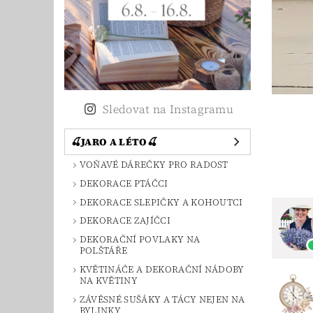
Sledovat na Instagramu
🍒JARO A LÉTO🍒
VOŇAVÉ DÁREČKY PRO RADOST
DEKORACE PTÁČCI
DEKORACE SLEPIČKY A KOHOUTCI
DEKORACE ZAJÍČCI
DEKORAČNÍ POVLAKY NA
POLŠTÁŘE
KVĚTINÁČE A DEKORAČNÍ NÁDOBY
NA KVĚTINY
ZÁVĚSNÉ SUŠÁKY A TÁCY NEJEN NA
BYLINKY