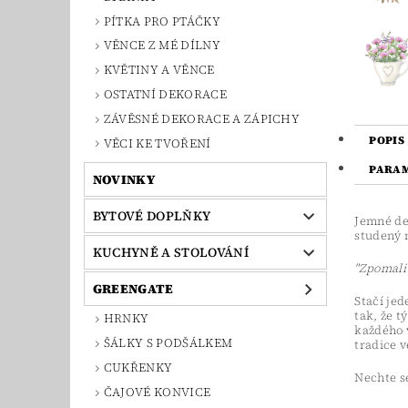
PÍTKA PRO PTÁČKY
VĚNCE Z MÉ DÍLNY
KVĚTINY A VĚNCE
OSTATNÍ DEKORACE
ZÁVĚSNÉ DEKORACE A ZÁPICHY
POPIS
VĚCI KE TVOŘENÍ
PARA
NOVINKY
BYTOVÉ DOPLŇKY
Jemné de
studený n
KUCHYNĚ A STOLOVÁNÍ
"Zpomalit
GREENGATE
Stačí je
tak, že t
HRNKY
každého v
ŠÁLKY S PODŠÁLKEM
tradice 
CUKŘENKY
Nechte se
ČAJOVÉ KONVICE