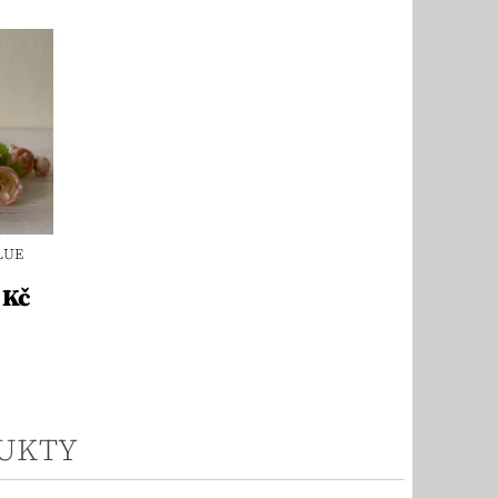
LUE
 Kč
UKTY