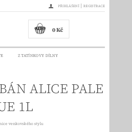
|
PŘIHLÁŠENÍ
REGISTRACE
0 Kč
TE
Z TATÍNKOVY DÍLNY
BÁN ALICE PALE
UE 1L
nice venkovského stylu