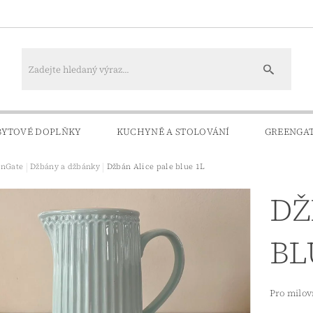
BYTOVÉ DOPLŇKY
KUCHYNĚ A STOLOVÁNÍ
GREENGA
enGate
Džbány a džbánky
Džbán Alice pale blue 1L
KONTAKTY
DOPRAVA A PLATBA
DŽ
BL
Pro milov