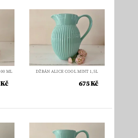
500 ML
DŽBÁN ALICE COOL MINT 1,5L
 Kč
675 Kč