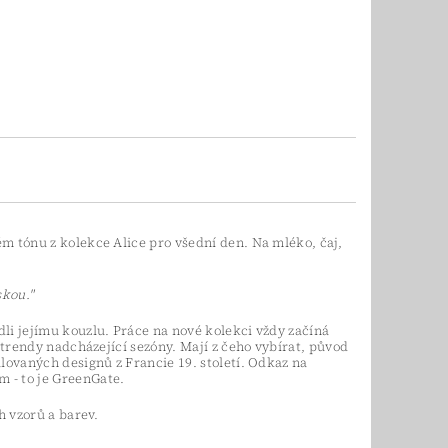
m tónu z kolekce Alice pro všední den. Na mléko, čaj,
skou."
li jejímu kouzlu. Práce na nové kolekci vždy začíná
 trendy nadcházející sezóny. Mají z čeho vybírat, původ
lovaných designů z Francie 19. století. Odkaz na
 - to je GreenGate.
h vzorů a barev.