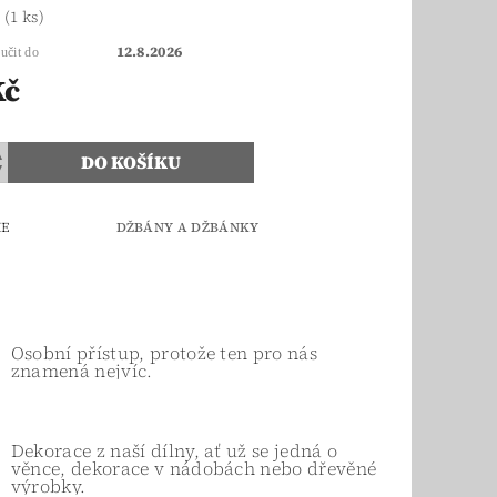
m
(1 ks)
12.8.2026
učit do
Kč
IE
DŽBÁNY A DŽBÁNKY
Osobní přístup, protože ten pro nás
znamená nejvíc.
Dekorace z naší dílny, ať už se jedná o
věnce, dekorace v nádobách nebo dřevěné
výrobky.