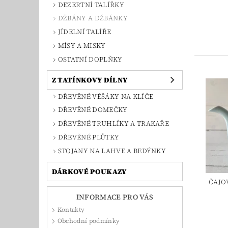
DEZERTNÍ TALÍŘKY
DŽBÁNY A DŽBÁNKY
JÍDELNÍ TALÍŘE
MÍSY A MISKY
OSTATNÍ DOPLŇKY
Z TATÍNKOVY DÍLNY
DŘEVĚNÉ VĚŠÁKY NA KLÍČE
DŘEVĚNÉ DOMEČKY
DŘEVĚNÉ TRUHLÍKY A TRAKAŘE
DŘEVĚNÉ PLŮTKY
STOJANY NA LAHVE A BEDÝNKY
DÁRKOVÉ POUKAZY
ČAJO
INFORMACE PRO VÁS
Kontakty
Obchodní podmínky