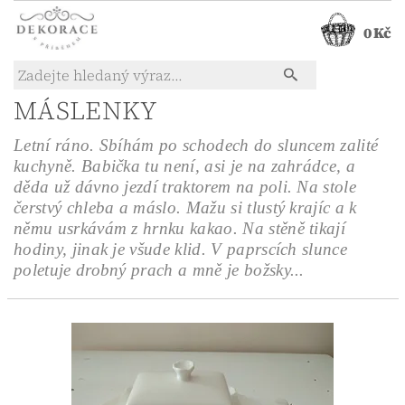
0 Kč
MÁSLENKY
Letní ráno. Sbíhám po schodech do sluncem zalité
kuchyně. Babička tu není, asi je na zahrádce, a
děda už dávno jezdí traktorem na poli. Na stole
čerstvý chleba a máslo. Mažu si tlustý krajíc a k
němu usrkávám z hrnku kakao. Na stěně tikají
hodiny, jinak je všude klid. V paprscích slunce
poletuje drobný prach a mně je božsky...