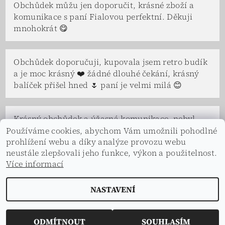
Obchůdek můžu jen doporučit, krásné zboží a
komunikace s paní Fialovou perfektní. Děkuji
mnohokrát 😋
Obchůdek doporučuji, kupovala jsem retro budík
a je moc krásný ❤️ žádné dlouhé čekání, krásný
balíček přišel hned 🌷 paní je velmi milá 😊
Krásný obchůdek a úžasná komunikace, nebyl
problém se na čemkoliv domluvit. Paní Fialová a
Používáme cookies, abychom Vám umožnili pohodlné
prohlížení webu a díky analýze provozu webu
celá její rodina je velice vstřícná a ochotná, ve
neustále zlepšovali jeho funkce, výkon a použitelnost.
všem nám vyšli vstříc a s úsměvem. Děkuji.
Více informací
NASTAVENÍ
2026 © Dekorace s příběhem, všechna práva vyhrazena
Vytvořil Shoptet
ODMÍTNOUT
SOUHLASÍM