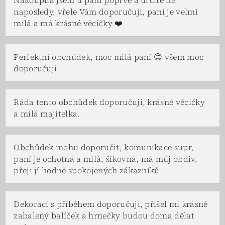
Nakoupila jsem u paní poprvé a určitě ne
naposledy, vřele Vám doporučuji, paní je velmi
milá a má krásné věcičky ❤️
Perfektní obchůdek, moc milá paní 😊 všem moc
doporučuji.
Ráda tento obchůdek doporučuji, krásné věcičky
a milá majitelka.
Obchůdek mohu doporučit, komunikace supr,
paní je ochotná a milá, šikovná, má můj obdiv,
přeji jí hodně spokojených zákazníků.
Dekoraci s příběhem doporučuji, přišel mi krásně
zabalený balíček a hrnečky budou doma dělat