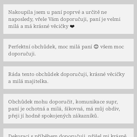
Nakoupila jsem u paní poprvé a určitě ne
naposledy, vřele Vám doporučuji, paní je velmi
milá a má krásné věcičky ❤️
Perfektní obchůdek, moc milá paní 😊 všem moc
doporučuji.
Ráda tento obchůdek doporučuji, krásné věcičky
a milá majitelka.
Obchůdek mohu doporučit, komunikace supr,
paní je ochotná a milá, šikovná, má můj obdiv,
přeji jí hodně spokojených zákazníků.
Dekoraci s příběhem doporučuji, přišel mi krásně