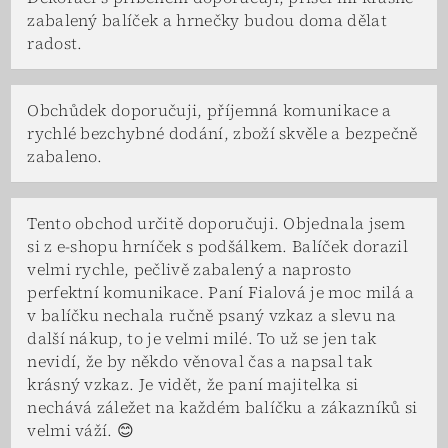
zabalený balíček a hrnečky budou doma dělat
radost.
Obchůdek doporučuji, příjemná komunikace a
rychlé bezchybné dodání, zboží skvěle a bezpečně
zabaleno.
Tento obchod určitě doporučuji. Objednala jsem
si z e-shopu hrníček s podšálkem. Balíček dorazil
velmi rychle, pečlivě zabalený a naprosto
perfektní komunikace. Paní Fialová je moc milá a
v balíčku nechala ručně psaný vzkaz a slevu na
další nákup, to je velmi milé. To už se jen tak
nevidí, že by někdo věnoval čas a napsal tak
krásný vzkaz. Je vidět, že paní majitelka si
nechává záležet na každém balíčku a zákazníků si
velmi váží. 😊