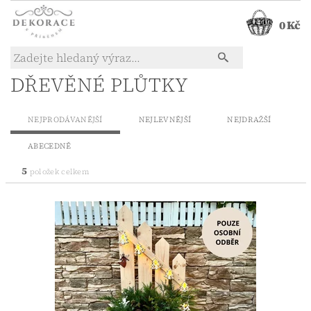
0 Kč
DŘEVĚNÉ PLŮTKY
NEJPRODÁVANĚJŠÍ
NEJLEVNĚJŠÍ
NEJDRAŽŠÍ
ABECEDNĚ
5
položek celkem