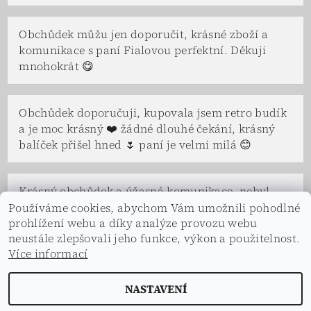
Obchůdek můžu jen doporučit, krásné zboží a
komunikace s paní Fialovou perfektní. Děkuji
mnohokrát 😋
Obchůdek doporučuji, kupovala jsem retro budík
a je moc krásný ❤️ žádné dlouhé čekání, krásný
balíček přišel hned 🌷 paní je velmi milá 😊
Krásný obchůdek a úžasná komunikace, nebyl
problém se na čemkoliv domluvit. Paní Fialová a
Používáme cookies, abychom Vám umožnili pohodlné
celá její rodina je velice vstřícná a ochotná, ve
prohlížení webu a díky analýze provozu webu
neustále zlepšovali jeho funkce, výkon a použitelnost.
všem nám vyšli vstříc a s úsměvem. Děkuji.
Více informací
NASTAVENÍ
2026 © Dekorace s příběhem, všechna práva vyhrazena