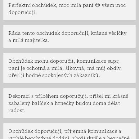
Perfektní obchůdek, moc milá paní 😊 všem moc
doporučuji.
Ráda tento obchůdek doporučuji, krásné věcičky
a milá majitelka.
Obchůdek mohu doporučit, komunikace supr,
paní je ochotná a milá, šikovná, má můj obdiv,
přeji jí hodně spokojených zákazníků.
Dekoraci s příběhem doporučuji, přišel mi krásně
zabalený balíček a hrnečky budou doma dělat
radost.
Obchůdek doporučuji, příjemná komunikace a
rychlé bezchybné dodání, zboží skvěle a bezpečně