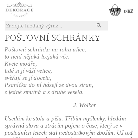
0 Kč
POŠTOVNÍ SCHRÁNKY
Poštovní schránka na rohu ulice,
to není nějaká lecjaká věc.
Kvete modře,
lidé si jí váží velice,
svěřují se jí docela,
Psaníčka do ní házejí ze dvou stran,
z jedné smutná a z druhé veselá.
J. Wolker
Usedám ke stolu a píšu. Tříbím myšlenky, hledám
správná slova a ztrácím pojem o čase, který se v
posledních letech stal nedostatkovým zbožím. Už teď