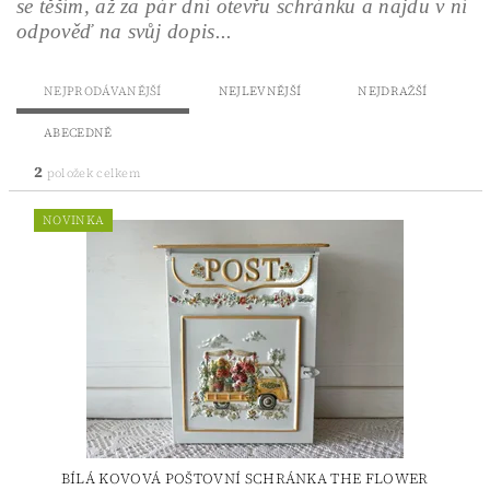
se těším, až za pár dní otevřu schránku a najdu v ní
odpověď na svůj dopis...
NEJPRODÁVANĚJŠÍ
NEJLEVNĚJŠÍ
NEJDRAŽŠÍ
ABECEDNĚ
2
položek celkem
NOVINKA
BÍLÁ KOVOVÁ POŠTOVNÍ SCHRÁNKA THE FLOWER