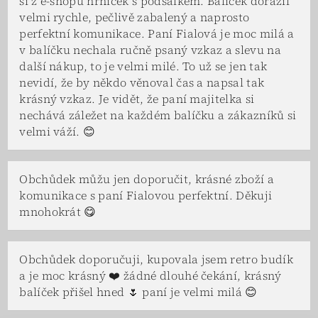
si z e-shopu hrníček s podšálkem. Balíček dorazil
velmi rychle, pečlivě zabalený a naprosto
perfektní komunikace. Paní Fialová je moc milá a
v balíčku nechala ručně psaný vzkaz a slevu na
další nákup, to je velmi milé. To už se jen tak
nevidí, že by někdo věnoval čas a napsal tak
krásný vzkaz. Je vidět, že paní majitelka si
nechává záležet na každém balíčku a zákazníků si
velmi váží. 😊
Obchůdek můžu jen doporučit, krásné zboží a
komunikace s paní Fialovou perfektní. Děkuji
mnohokrát 😋
Obchůdek doporučuji, kupovala jsem retro budík
a je moc krásný ❤️ žádné dlouhé čekání, krásný
balíček přišel hned 🌷 paní je velmi milá 😊