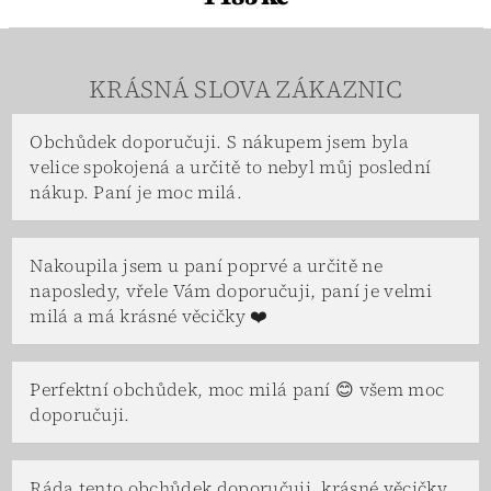
KRÁSNÁ SLOVA ZÁKAZNIC
Obchůdek doporučuji. S nákupem jsem byla
velice spokojená a určitě to nebyl můj poslední
nákup. Paní je moc milá.
Nakoupila jsem u paní poprvé a určitě ne
naposledy, vřele Vám doporučuji, paní je velmi
milá a má krásné věcičky ❤️
Perfektní obchůdek, moc milá paní 😊 všem moc
doporučuji.
Ráda tento obchůdek doporučuji, krásné věcičky