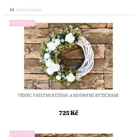
11
položek celkem
Z MÉ DÍLNY
VĚNEC S BÍLÝMI RŮŽEMI A MODRÝMI KYTIČKAMI
725 Kč
Z MÉ DÍLNY