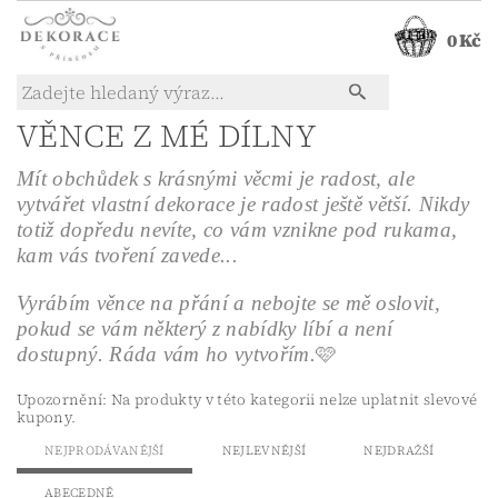
0 Kč
VĚNCE Z MÉ DÍLNY
Mít obchůdek s krásnými věcmi je radost, ale
vytvářet vlastní dekorace je radost ještě větší. Nikdy
totiž dopředu nevíte, co vám vznikne pod rukama,
kam vás tvoření zavede...
Vyrábím věnce na přání a nebojte se mě oslovit,
pokud se vám některý z nabídky líbí a není
dostupný. Ráda vám ho vytvořím.
🩷
Upozornění: Na produkty v této kategorii nelze uplatnit slevové
kupony.
NEJPRODÁVANĚJŠÍ
NEJLEVNĚJŠÍ
NEJDRAŽŠÍ
ABECEDNĚ