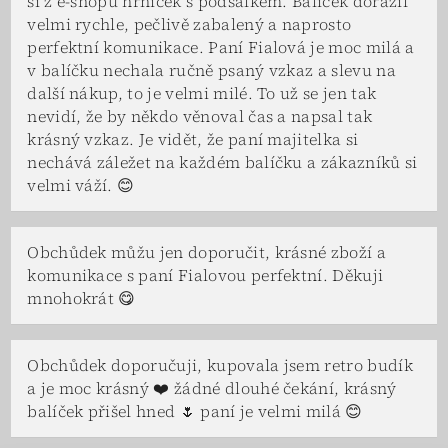
si z e-shopu hrníček s podšálkem. Balíček dorazil
velmi rychle, pečlivě zabalený a naprosto
perfektní komunikace. Paní Fialová je moc milá a
v balíčku nechala ručně psaný vzkaz a slevu na
další nákup, to je velmi milé. To už se jen tak
nevidí, že by někdo věnoval čas a napsal tak
krásný vzkaz. Je vidět, že paní majitelka si
nechává záležet na každém balíčku a zákazníků si
velmi váží. 😊
Obchůdek můžu jen doporučit, krásné zboží a
komunikace s paní Fialovou perfektní. Děkuji
mnohokrát 😋
Obchůdek doporučuji, kupovala jsem retro budík
a je moc krásný ❤️ žádné dlouhé čekání, krásný
balíček přišel hned 🌷 paní je velmi milá 😊