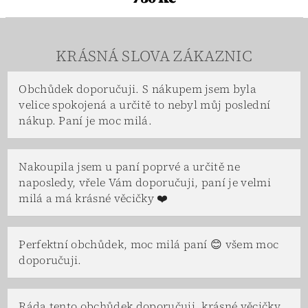
KRÁSNÁ SLOVA ZÁKAZNIC
Obchůdek doporučuji. S nákupem jsem byla
velice spokojená a určitě to nebyl můj poslední
nákup. Paní je moc milá.
Nakoupila jsem u paní poprvé a určitě ne
naposledy, vřele Vám doporučuji, paní je velmi
milá a má krásné věcičky ❤️
Perfektní obchůdek, moc milá paní 😊 všem moc
doporučuji.
Ráda tento obchůdek doporučuji, krásné věcičky