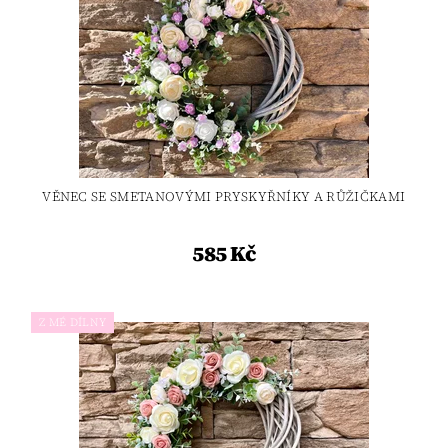
VĚNEC SE SMETANOVÝMI PRYSKYŘNÍKY A RŮŽIČKAMI
585 Kč
Z MÉ DÍLNY