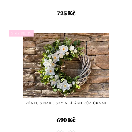
725 Kč
Z MÉ DÍLNY
VĚNEC S NARCISKY A BÍLÝMI RŮŽIČKAMI
690 Kč