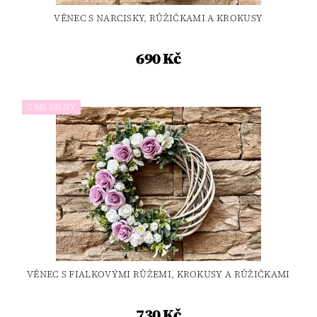
VĚNEC S NARCISKY, RŮŽIČKAMI A KROKUSY
690 Kč
Z MÉ DÍLNY
VĚNEC S FIALKOVÝMI RŮŽEMI, KROKUSY A RŮŽIČKAMI
730 Kč