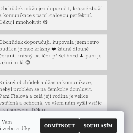
Obchůdek můžu jen doporučit, krásné zboží
a komunikace s paní Fialovou perfektní.
Děkuji mnohokrát 😋
Obchůdek doporučuji, kupovala jsem retro
budík a je moc krásný ❤️ žádné dlouhé
čekání, krásný balíček přišel hned 🌷 paní je
velmi milá 😊
Krásný obchůdek a úžasná komunikace,
nebyl problém se na čemkoliv domluvit.
Paní Fialová a celá její rodina je velice
vstřícná a ochotná, ve všem nám vyšli vstříc
a s úsměvem. Děkuji.
m Vám
ODMÍTNOUT
SOUHLASÍM
í webu a díky