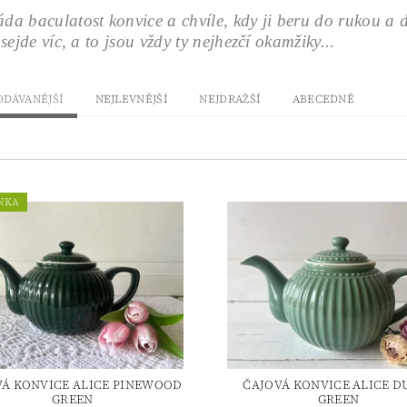
a baculatost konvice a chvíle, kdy ji beru do rukou a d
 sejde víc, a to jsou vždy ty nejhezčí okamžiky...
ODÁVANĚJŠÍ
NEJLEVNĚJŠÍ
NEJDRAŽŠÍ
ABECEDNĚ
NKA
VÁ KONVICE ALICE PINEWOOD
ČAJOVÁ KONVICE ALICE D
GREEN
GREEN