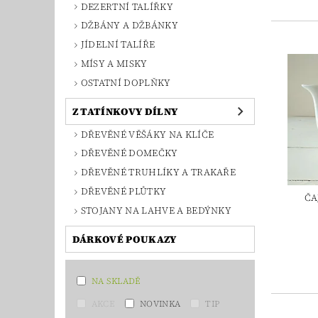
DEZERTNÍ TALÍŘKY
DŽBÁNY A DŽBÁNKY
JÍDELNÍ TALÍŘE
MÍSY A MISKY
OSTATNÍ DOPLŇKY
Z TATÍNKOVY DÍLNY
DŘEVĚNÉ VĚŠÁKY NA KLÍČE
DŘEVĚNÉ DOMEČKY
DŘEVĚNÉ TRUHLÍKY A TRAKAŘE
DŘEVĚNÉ PLŮTKY
ČA
STOJANY NA LAHVE A BEDÝNKY
DÁRKOVÉ POUKAZY
NA SKLADĚ
AKCE
NOVINKA
TIP