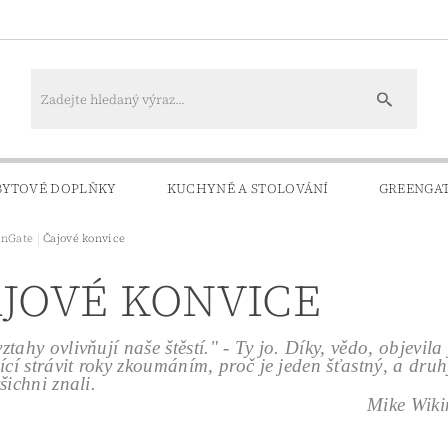
BYTOVÉ DOPLŇKY
KUCHYNĚ A STOLOVÁNÍ
GREENGA
enGate
Čajové konvice
KONTAKTY
DOPRAVA A PLATBA
JOVÉ KONVICE
ztahy ovlivňují naše štěstí." - Ty jo. Díky, vědo, objevi
jící strávit roky zkoumáním, proč je jeden šťastný, a dru
všichni znali.
e Wiking v knize Hygge - P