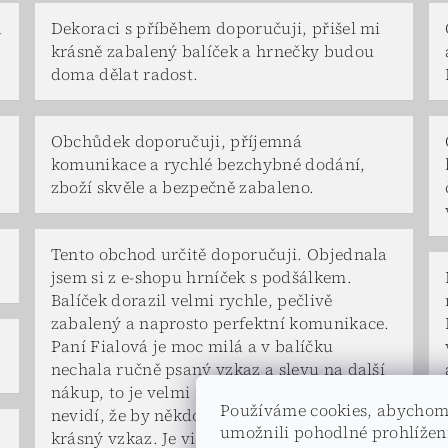
a
Dekoraci s příběhem doporučuji, přišel mi
krásně zabalený balíček a hrnečky budou
doma dělat radost.
Obchůdek doporučuji, příjemná
komunikace a rychlé bezchybné dodání,
zboží skvěle a bezpečně zabaleno.
Tento obchod určitě doporučuji. Objednala
jsem si z e-shopu hrníček s podšálkem.
Balíček dorazil velmi rychle, pečlivě
zabalený a naprosto perfektní komunikace.
Paní Fialová je moc milá a v balíčku
nechala ručně psaný vzkaz a slevu na další
nákup, to je velmi milé. To už se jen tak
Používáme cookies, abycho
nevidí, že by někdo věnoval čas a napsal tak
umožnili pohodlné prohlížen
krásný vzkaz. Je vidět, že paní majitelka si