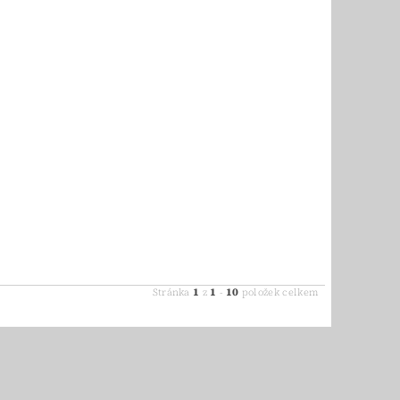
1
1
10
Stránka
z
-
položek celkem