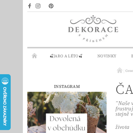
🍒JARO A LÉTO🍒
NOVINKY
Gre
DÁRKOVÉ POUKAZY
PRO INSPIRACI
ČA
INSTAGRAM
"Naše v
frustru
stejně 
Mik
života