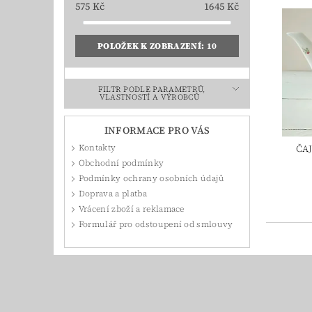
575
Kč
1645
Kč
POLOŽEK K ZOBRAZENÍ:
10
FILTR PODLE PARAMETRŮ,
VLASTNOSTÍ A VÝROBCŮ
INFORMACE PRO VÁS
Kontakty
ČA
Obchodní podmínky
Podmínky ochrany osobních údajů
Doprava a platba
Vrácení zboží a reklamace
Formulář pro odstoupení od smlouvy