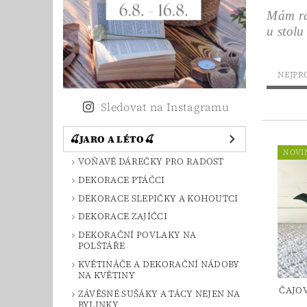
Mám rád
u stolu
NEJPR
Sledovat na Instagramu
🍒JARO A LÉTO🍒
NOVI
VOŇAVÉ DÁREČKY PRO RADOST
DEKORACE PTÁČCI
DEKORACE SLEPIČKY A KOHOUTCI
DEKORACE ZAJÍČCI
DEKORAČNÍ POVLAKY NA
POLŠTÁŘE
KVĚTINÁČE A DEKORAČNÍ NÁDOBY
NA KVĚTINY
ČAJO
ZÁVĚSNÉ SUŠÁKY A TÁCY NEJEN NA
BYLINKY