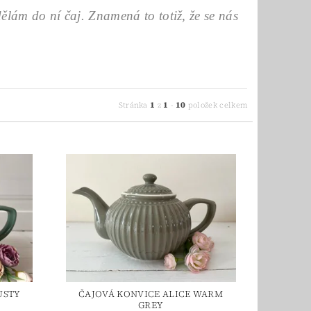
ělám do ní čaj. Znamená to totiž, že se nás
1
1
10
Stránka
z
-
položek celkem
USTY
ČAJOVÁ KONVICE ALICE WARM
GREY