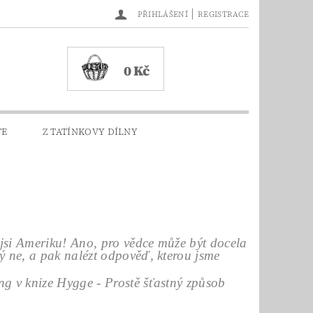
|
PŘIHLÁŠENÍ
REGISTRACE
0 Kč
TE
Z TATÍNKOVY DÍLNY
la jsi Ameriku! Ano, pro vědce může být docela
hý ne, a pak nalézt odpověď, kterou jsme
rostě šťastný způsob