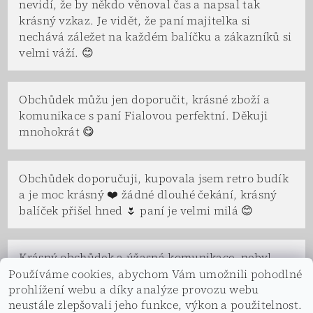
nevidí, že by někdo věnoval čas a napsal tak
krásný vzkaz. Je vidět, že paní majitelka si
nechává záležet na každém balíčku a zákazníků si
velmi váží. 😊
Obchůdek můžu jen doporučit, krásné zboží a
komunikace s paní Fialovou perfektní. Děkuji
mnohokrát 😋
Obchůdek doporučuji, kupovala jsem retro budík
a je moc krásný ❤️ žádné dlouhé čekání, krásný
balíček přišel hned 🌷 paní je velmi milá 😊
Krásný obchůdek a úžasná komunikace, nebyl
problém se na čemkoliv domluvit. Paní Fialová a
Používáme cookies, abychom Vám umožnili pohodlné
prohlížení webu a díky analýze provozu webu
celá její rodina je velice vstřícná a ochotná, ve
neustále zlepšovali jeho funkce, výkon a použitelnost.
všem nám vyšli vstříc a s úsměvem. Děkuji.