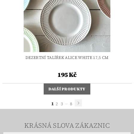
DEZERTNÍ TALÍŘEK ALICE WHITE 17,5 CM
195 Kč
DALŠÍ PRODUKTY
1
...
2
3
8
KRÁSNÁ SLOVA ZÁKAZNIC