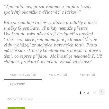
"Zpomalit čas, prožít vědomě a naplno každý
společný okamžik a dělat věci s láskou."
Kdo si zamiluje ručně vyráběné produkty dánské
značky GreenGate, už nikdy nemůže přestat.
Dvakrát do roka přicházejí designéři s novými
kolekcemi, které jsou mimo jiné jedinečné tím, že
vždy vycházejí ze stejných barevných tónů. Proto
můžete staré kousky kombinovat s novými a nové s
těmi, co teprve přijdou. Možností je nekonečně. Už
chápete, proč na GreenGate vzniká závislost?
NEJPRODÁVANĚJŠÍ
NEJLEVNĚJŠÍ
NEJDRAŽŠÍ
ABECEDNĚ
1
...
2
3
8
86
položek celkem