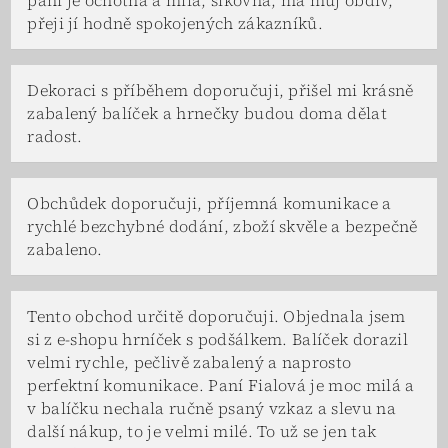
paní je ochotná a milá, šikovná, má můj obdiv,
přeji jí hodně spokojených zákazníků.
Dekoraci s příběhem doporučuji, přišel mi krásně
zabalený balíček a hrnečky budou doma dělat
radost.
Obchůdek doporučuji, příjemná komunikace a
rychlé bezchybné dodání, zboží skvěle a bezpečně
zabaleno.
Tento obchod určitě doporučuji. Objednala jsem
si z e-shopu hrníček s podšálkem. Balíček dorazil
velmi rychle, pečlivě zabalený a naprosto
perfektní komunikace. Paní Fialová je moc milá a
v balíčku nechala ručně psaný vzkaz a slevu na
další nákup, to je velmi milé. To už se jen tak