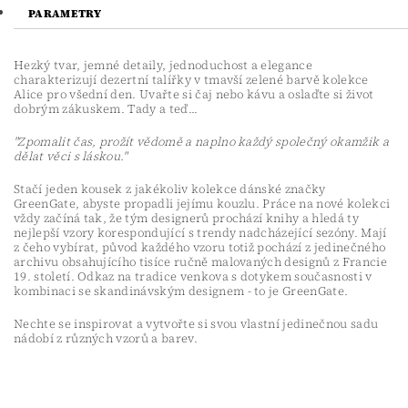
PARAMETRY
Hezký tvar, jemné detaily, jednoduchost a elegance
charakterizují dezertní talířky v tmavší zelené barvě kolekce
Alice pro všední den. Uvařte si čaj nebo kávu a oslaďte si život
dobrým zákuskem. Tady a teď...
"Zpomalit čas, prožít vědomě a naplno každý společný okamžik a
dělat věci s láskou."
Stačí jeden kousek z jakékoliv kolekce dánské značky
GreenGate, abyste propadli jejímu kouzlu. Práce na nové kolekci
vždy začíná tak, že tým designerů prochází knihy a hledá ty
nejlepší vzory korespondující s trendy nadcházející sezóny. Mají
z čeho vybírat, původ každého vzoru totiž pochází z jedinečného
archivu obsahujícího tisíce ručně malovaných designů z Francie
19. století. Odkaz na tradice venkova s dotykem současnosti v
kombinaci se skandinávským designem - to je GreenGate.
Nechte se inspirovat a vytvořte si svou vlastní jedinečnou sadu
nádobí z různých vzorů a barev.