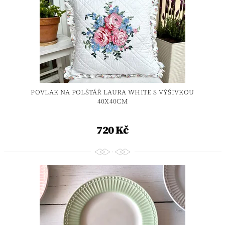
POVLAK NA POLŠTÁŘ LAURA WHITE S VÝŠIVKOU
40X40CM
720 Kč