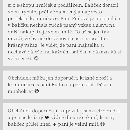
si z e-shopu hrníček s podšálkem. Balíček dorazil
velmi rychle, pečlivě zabalený a naprosto
perfektní komunikace. Paní Fialová je moc milá a
v balíčku nechala ručně psaný vzkaz a slevu na
další nákup, to je velmi milé. To už se jen tak
nevidí, že by někdo věnoval čas a napsal tak
krásný vzkaz. Je vidět, že paní majitelka si
nechává záležet na každém balíčku a zákazníků si
velmi váží. 😊
Obchůdek můžu jen doporučit, krásné zboží a
komunikace s paní Fialovou perfektní. Děkuji
mnohokrát 😋
Obchůdek doporučuji, kupovala jsem retro budík
a je moc krásný ❤️ žádné dlouhé čekání, krásný
balíček přišel hned 🌷 paní je velmi milá 😊