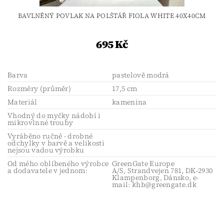
BAVLNĚNÝ POVLAK NA POLŠTÁŘ FIOLA WHITE 40X40CM
695 Kč
Barva
pastelově modrá
Rozměry (průměr)
17,5 cm
Materiál
kamenina
Vhodný do myčky nádobí i
mikrovlnné trouby
Vyráběno ručně - drobné
odchylky v barvě a velikosti
nejsou vadou výrobku
Od mého oblíbeného výrobce
GreenGate Europe
a dodavatele v jednom:
A/S, Strandvejen 781, DK-2930
Klampenborg, Dánsko, e-
mail: khb@greengate.dk