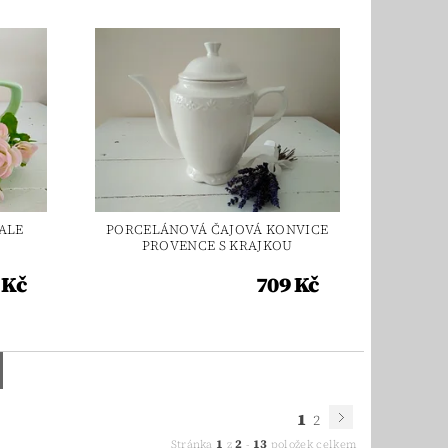
ALE
PORCELÁNOVÁ ČAJOVÁ KONVICE
PROVENCE S KRAJKOU
 Kč
709 Kč
1
2
1
2
13
Stránka
z
-
položek celkem