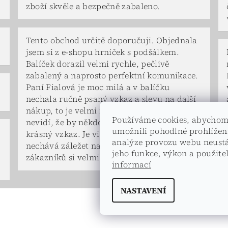
zboží skvěle a bezpečně zabaleno.
Tento obchod určitě doporučuji. Objednala
jsem si z e-shopu hrníček s podšálkem.
Balíček dorazil velmi rychle, pečlivě
zabalený a naprosto perfektní komunikace.
Paní Fialová je moc milá a v balíčku
nechala ručně psaný vzkaz a slevu na další
nákup, to je velmi milé. To už se jen tak
Používáme cookies, abycho
nevidí, že by někdo věnoval čas a napsal tak
umožnili pohodlné prohlížen
krásný vzkaz. Je vidět, že paní majitelka si
analýze provozu webu neustá
nechává záležet na každém balíčku a
jeho funkce, výkon a použite
zákazníků si velmi váží. 😊
informací
NASTAVENÍ