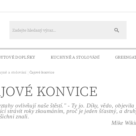
BYTOVÉ DOPLŇKY
KUCHYNĚ A STOLOVÁNÍ
GREENGA
yně a stolování
Čajové konvice
KONTAKTY
DOPRAVA A PLATBA
JOVÉ KONVICE
ztahy ovlivňují naše štěstí." - Ty jo. Díky, vědo, objevi
jící strávit roky zkoumáním, proč je jeden šťastný, a dru
všichni znali.
e Wiking v knize Hygge - P