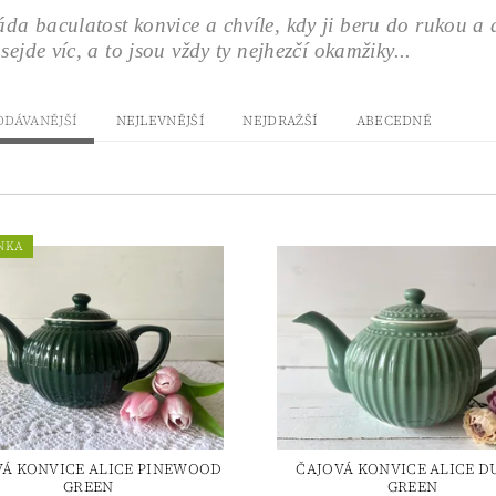
a baculatost konvice a chvíle, kdy ji beru do rukou a d
 sejde víc, a to jsou vždy ty nejhezčí okamžiky...
ODÁVANĚJŠÍ
NEJLEVNĚJŠÍ
NEJDRAŽŠÍ
ABECEDNĚ
NKA
VÁ KONVICE ALICE PINEWOOD
ČAJOVÁ KONVICE ALICE D
GREEN
GREEN