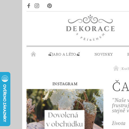
🍒JARO A LÉTO🍒
NOVINKY
Kuch
DÁRKOVÉ POUKAZY
PRO INSPIRACI
ČA
INSTAGRAM
"Naše v
frustru
stejně 
Mik
života