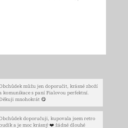
Obchůdek můžu jen doporučit, krásné zboží
a komunikace s paní Fialovou perfektní.
Děkuji mnohokrát 😋
Obchůdek doporučuji, kupovala jsem retro
budík a je moc krásný ❤️ žádné dlouhé