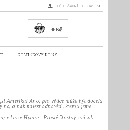
|
PŘIHLÁŠENÍ
REGISTRACE
0 Kč
TE
Z TATÍNKOVY DÍLNY
la jsi Ameriku! Ano, pro vědce může být docela
hý ne, a pak nalézt odpověď, kterou jsme
rostě šťastný způsob