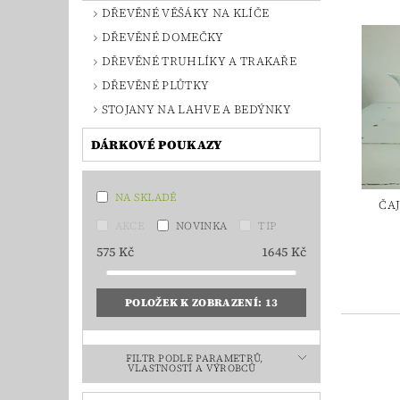
DŘEVĚNÉ VĚŠÁKY NA KLÍČE
DŘEVĚNÉ DOMEČKY
DŘEVĚNÉ TRUHLÍKY A TRAKAŘE
DŘEVĚNÉ PLŮTKY
STOJANY NA LAHVE A BEDÝNKY
DÁRKOVÉ POUKAZY
NA SKLADĚ
ČA
AKCE
NOVINKA
TIP
575
Kč
1645
Kč
POLOŽEK K ZOBRAZENÍ:
13
FILTR PODLE PARAMETRŮ,
VLASTNOSTÍ A VÝROBCŮ