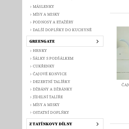
MÁSLENKY
MÍSY A MISKY
PODNOSY A ETAŽÉRY
DALŠÍ DOPLŇKY DO KUCHYNĚ
GREENGATE
HRNKY
ŠÁLKY S PODŠÁLKEM
CUKŘENKY
ČAJOVÉ KONVICE
DEZERTNÍ TALÍŘKY
ČAJ
DŽBÁNY A DŽBÁNKY
JÍDELNÍ TALÍŘE
MÍSY A MISKY
OSTATNÍ DOPLŇKY
Z TATÍNKOVY DÍLNY