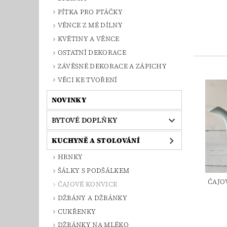
PÍTKA PRO PTÁČKY
VĚNCE Z MÉ DÍLNY
KVĚTINY A VĚNCE
OSTATNÍ DEKORACE
ZÁVĚSNÉ DEKORACE A ZÁPICHY
VĚCI KE TVOŘENÍ
NOVINKY
BYTOVÉ DOPLŇKY
KUCHYNĚ A STOLOVÁNÍ
HRNKY
ŠÁLKY S PODŠÁLKEM
ČAJO
ČAJOVÉ KONVICE
DŽBÁNY A DŽBÁNKY
CUKŘENKY
DŽBÁNKY NA MLÉKO