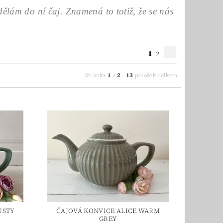
ělám do ní čaj. Znamená to totiž, že se nás
1
2
1
2
13
Stránka
z
-
položek celkem
USTY
ČAJOVÁ KONVICE ALICE WARM
GREY