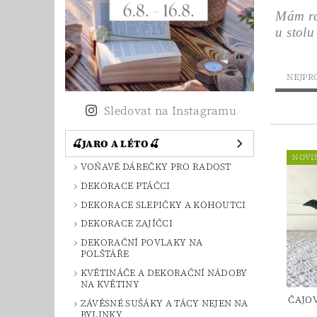
Mám rád
u stolu
NEJPR
Sledovat na Instagramu
🍒JARO A LÉTO🍒
NOVI
VOŇAVÉ DÁREČKY PRO RADOST
DEKORACE PTÁČCI
DEKORACE SLEPIČKY A KOHOUTCI
DEKORACE ZAJÍČCI
DEKORAČNÍ POVLAKY NA
POLŠTÁŘE
KVĚTINÁČE A DEKORAČNÍ NÁDOBY
NA KVĚTINY
ČAJO
ZÁVĚSNÉ SUŠÁKY A TÁCY NEJEN NA
BYLINKY