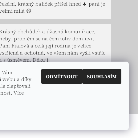
čekání, krásný balíček přišel hned 🌷 paní je
velmi milá 😊
Krásný obchůdek a úžasná komunikace,
nebyl problém se na čemkoliv domluvit.
Paní Fialová a celá její rodina je velice
vstřícná a ochotná, ve všem nám vyšli vstříc
a s úsměvem. Děkuji.
m Vám
ODMÍTNOUT
SOUHLASÍM
í webu a díky
le zlepšovali
lnost.
Více
Vytvořil Shoptet