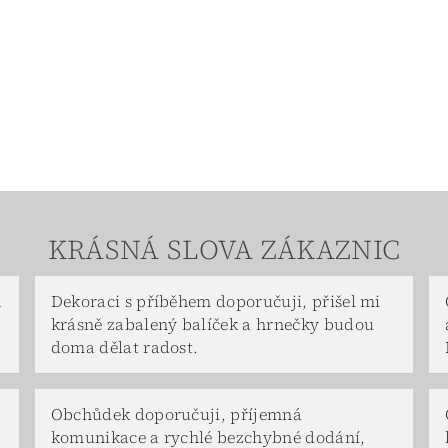
KRÁSNÁ SLOVA ZÁKAZNIC
a
Dekoraci s příběhem doporučuji, přišel mi
krásně zabalený balíček a hrnečky budou
doma dělat radost.
Obchůdek doporučuji, příjemná
komunikace a rychlé bezchybné dodání,