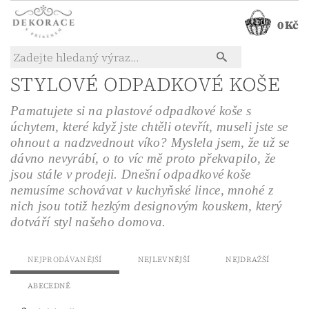
0 Kč
STYLOVÉ ODPADKOVÉ KOŠE
Pamatujete si na plastové odpadkové koše s
úchytem, které když jste chtěli otevřít, museli jste se
ohnout a nadzvednout víko? Myslela jsem, že už se
dávno nevyrábí, o to víc mě proto překvapilo, že
jsou stále v prodeji. Dnešní odpadkové koše
nemusíme schovávat v kuchyňské lince, mnohé z
nich jsou totiž hezkým designovým kouskem, který
dotváří styl našeho domova.
NEJPRODÁVANĚJŠÍ
NEJLEVNĚJŠÍ
NEJDRAŽŠÍ
ABECEDNĚ