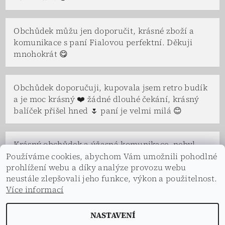
Obchůdek můžu jen doporučit, krásné zboží a
komunikace s paní Fialovou perfektní. Děkuji
mnohokrát 😋
Obchůdek doporučuji, kupovala jsem retro budík
a je moc krásný ❤️ žádné dlouhé čekání, krásný
balíček přišel hned 🌷 paní je velmi milá 😊
Krásný obchůdek a úžasná komunikace, nebyl
problém se na čemkoliv domluvit. Paní Fialová a
Používáme cookies, abychom Vám umožnili pohodlné
prohlížení webu a díky analýze provozu webu
celá její rodina je velice vstřícná a ochotná, ve
neustále zlepšovali jeho funkce, výkon a použitelnost.
všem nám vyšli vstříc a s úsměvem. Děkuji.
Více informací
NASTAVENÍ