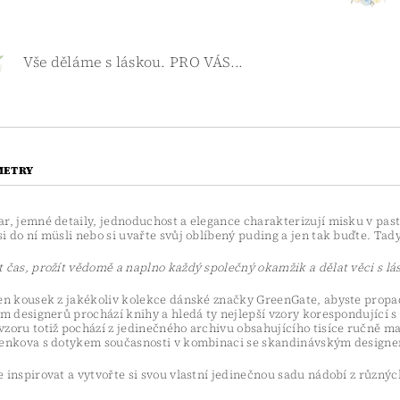
Vše děláme s láskou. PRO VÁS...
METRY
ar, jemné detaily, jednoduchost a elegance charakterizují misku v pas
i do ní müsli nebo si uvařte svůj oblíbený puding a jen tak buďte. Tady 
 čas, prožít vědomě a naplno každý společný okamžik a dělat věci s lá
den kousek z jakékoliv kolekce dánské značky GreenGate, abyste propad
ým designerů prochází knihy a hledá ty nejlepší vzory korespondující s
zoru totiž pochází z jedinečného archivu obsahujícího tisíce ručně ma
venkova s dotykem současnosti v kombinaci se skandinávským designem
 inspirovat a vytvořte si svou vlastní jedinečnou sadu nádobí z různýc