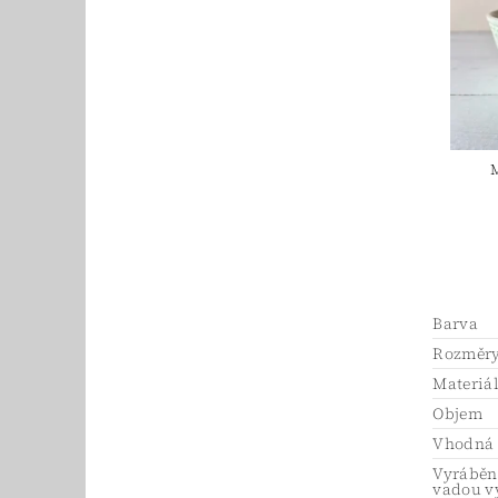
Barva
Rozměry
Materiá
Objem
Vhodná 
Vyráběno
vadou v