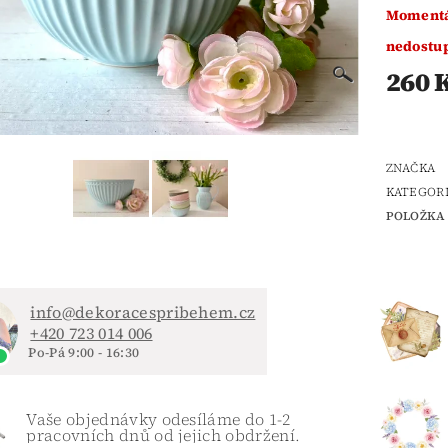
Moment
nedostu
260 
ZNAČKA
KATEGOR
POLOŽKA 
info@dekoracespribehem.cz
+420 723 014 006
Po-Pá 9:00 - 16:30
Vaše objednávky odesíláme do 1-2
pracovních dnů od jejich obdržení.