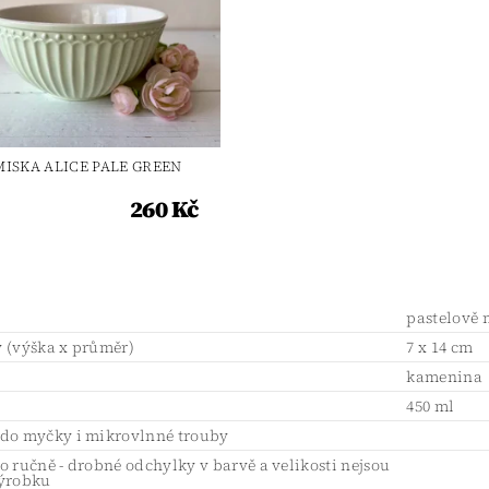
MISKA ALICE PALE GREEN
260 Kč
pastelově
 (výška x průměr)
7 x 14 cm
l
kamenina
450 ml
do myčky i mikrovlnné trouby
 ručně - drobné odchylky v barvě a velikosti nejsou
ýrobku