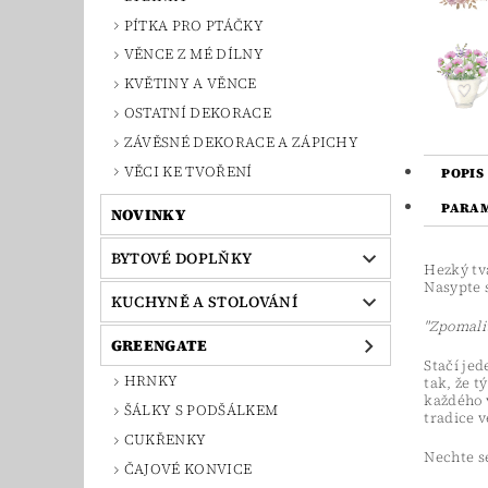
PÍTKA PRO PTÁČKY
VĚNCE Z MÉ DÍLNY
KVĚTINY A VĚNCE
OSTATNÍ DEKORACE
ZÁVĚSNÉ DEKORACE A ZÁPICHY
VĚCI KE TVOŘENÍ
POPIS
PARA
NOVINKY
BYTOVÉ DOPLŇKY
Hezký tv
Nasypte s
KUCHYNĚ A STOLOVÁNÍ
"Zpomalit
GREENGATE
Stačí je
HRNKY
tak, že t
každého v
ŠÁLKY S PODŠÁLKEM
tradice 
CUKŘENKY
Nechte se
ČAJOVÉ KONVICE