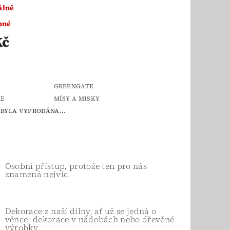
álně
pné
Kč
GREENGATE
IE
MÍSY A MISKY
BYLA VYPRODÁNA...
Osobní přístup, protože ten pro nás
znamená nejvíc.
Dekorace z naší dílny, ať už se jedná o
věnce, dekorace v nádobách nebo dřevěné
výrobky.