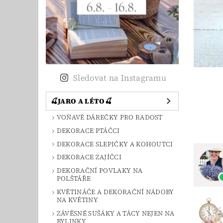
Sledovat na Instagramu
🍒JARO A LÉTO🍒
VOŇAVÉ DÁREČKY PRO RADOST
DEKORACE PTÁČCI
DEKORACE SLEPIČKY A KOHOUTCI
DEKORACE ZAJÍČCI
DEKORAČNÍ POVLAKY NA
POLŠTÁŘE
KVĚTINÁČE A DEKORAČNÍ NÁDOBY
NA KVĚTINY
ZÁVĚSNÉ SUŠÁKY A TÁCY NEJEN NA
BYLINKY