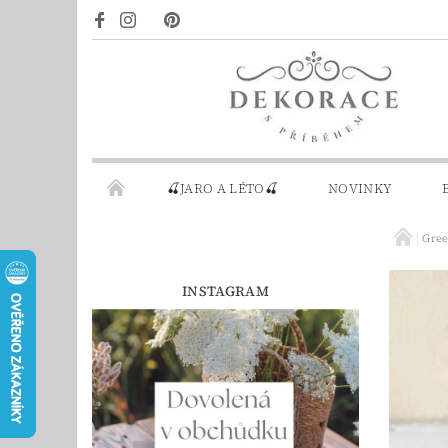
🍒JARO A LÉTO🍒
NOVINKY
Gre
DÁRKOVÉ POUKAZY
PRO INSPIRACI
INSTAGRAM