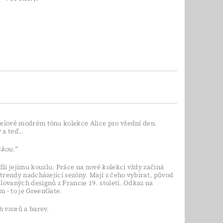
telově modrém tónu kolekce Alice pro všední den.
a teď...
skou."
li jejímu kouzlu. Práce na nové kolekci vždy začíná
 trendy nadcházející sezóny. Mají z čeho vybírat, původ
lovaných designů z Francie 19. století. Odkaz na
 - to je GreenGate.
h vzorů a barev.