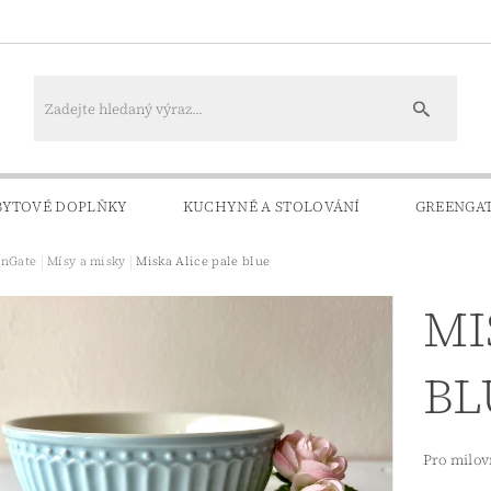
BYTOVÉ DOPLŇKY
KUCHYNĚ A STOLOVÁNÍ
GREENGA
enGate
Mísy a misky
Miska Alice pale blue
KONTAKTY
DOPRAVA A PLATBA
MI
BL
Pro milov