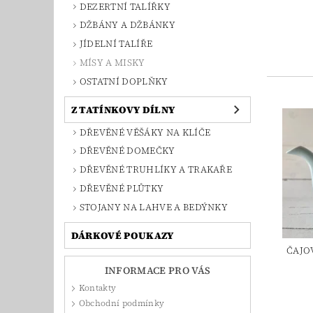
DEZERTNÍ TALÍŘKY
DŽBÁNY A DŽBÁNKY
JÍDELNÍ TALÍŘE
MÍSY A MISKY
OSTATNÍ DOPLŇKY
Z TATÍNKOVY DÍLNY
DŘEVĚNÉ VĚŠÁKY NA KLÍČE
DŘEVĚNÉ DOMEČKY
DŘEVĚNÉ TRUHLÍKY A TRAKAŘE
DŘEVĚNÉ PLŮTKY
STOJANY NA LAHVE A BEDÝNKY
DÁRKOVÉ POUKAZY
ČAJO
INFORMACE PRO VÁS
Kontakty
Obchodní podmínky