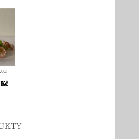
LUE
 Kč
UKTY