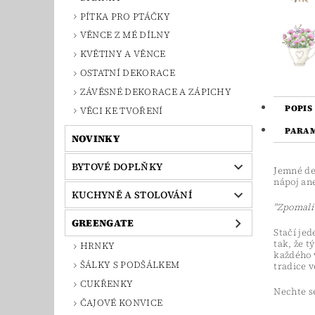
PÍTKA PRO PTÁČKY
VĚNCE Z MÉ DÍLNY
KVĚTINY A VĚNCE
OSTATNÍ DEKORACE
ZÁVĚSNÉ DEKORACE A ZÁPICHY
POPIS
VĚCI KE TVOŘENÍ
PARA
NOVINKY
BYTOVÉ DOPLŇKY
Jemné det
nápoj ane
KUCHYNĚ A STOLOVÁNÍ
"Zpomalit
GREENGATE
Stačí je
tak, že t
HRNKY
každého v
ŠÁLKY S PODŠÁLKEM
tradice 
CUKŘENKY
Nechte se
ČAJOVÉ KONVICE