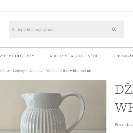
BYTOVÉ DOPLŇKY
KUCHYNĚ A STOLOVÁNÍ
GREENGA
enGate
Džbány a džbánky
Džbánek Alice white 500 ml
KONTAKTY
DOPRAVA A PLATBA
DŽ
WH
Pro milov