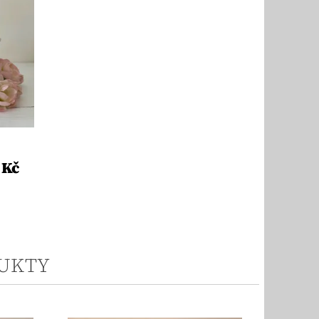
 Kč
UKTY