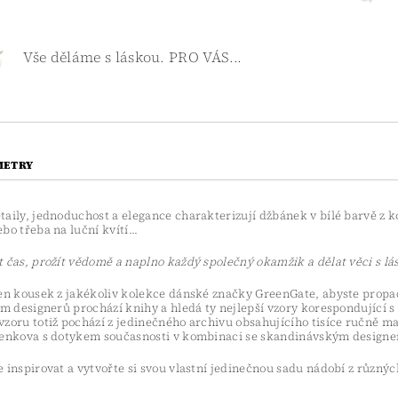
Vše děláme s láskou. PRO VÁS...
METRY
aily, jednoduchost a elegance charakterizují džbánek v bílé barvě z k
bo třeba na luční kvítí...
 čas, prožít vědomě a naplno každý společný okamžik a dělat věci s lá
den kousek z jakékoliv kolekce dánské značky GreenGate, abyste propad
ým designerů prochází knihy a hledá ty nejlepší vzory korespondující s
zoru totiž pochází z jedinečného archivu obsahujícího tisíce ručně ma
venkova s dotykem současnosti v kombinaci se skandinávským designem
 inspirovat a vytvořte si svou vlastní jedinečnou sadu nádobí z různýc