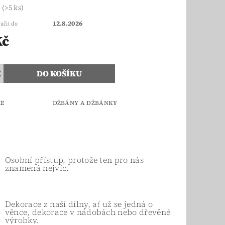
m
(>5 ks)
12.8.2026
učit do
Kč
IE
DŽBÁNY A DŽBÁNKY
Osobní přístup, protože ten pro nás
znamená nejvíc.
Dekorace z naší dílny, ať už se jedná o
věnce, dekorace v nádobách nebo dřevěné
výrobky.