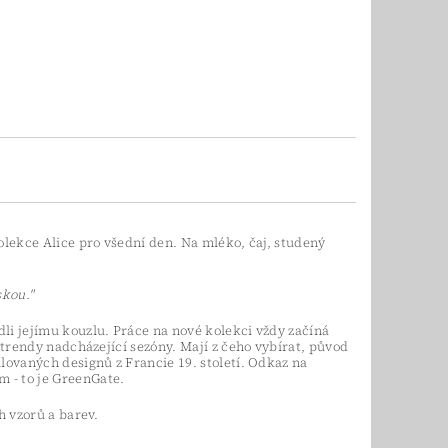
olekce Alice pro všední den. Na mléko, čaj, studený
skou."
li jejímu kouzlu. Práce na nové kolekci vždy začíná
 trendy nadcházející sezóny. Mají z čeho vybírat, původ
lovaných designů z Francie 19. století. Odkaz na
 - to je GreenGate.
h vzorů a barev.