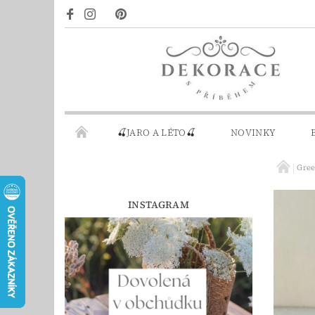
🍒JARO A LÉTO🍒
NOVINKY
Gre
DÁRKOVÉ POUKAZY
PRO INSPIRACI
INSTAGRAM