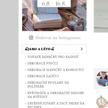
Sledovat na Instagramu
🍒JARO A LÉTO🍒
VOŇAVÉ DÁREČKY PRO RADOST
DEKORACE PTÁČCI
DEKORACE SLEPIČKY A KOHOUTCI
DEKORACE ZAJÍČCI
DEKORAČNÍ POVLAKY NA
POLŠTÁŘE
KVĚTINÁČE A DEKORAČNÍ NÁDOBY
NA KVĚTINY
ZÁVĚSNÉ SUŠÁKY A TÁCY NEJEN NA
BYLINKY