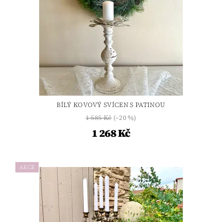
BÍLÝ KOVOVÝ SVÍCEN S PATINOU
1 585 Kč
(–20 %)
1 268 Kč
AKCE