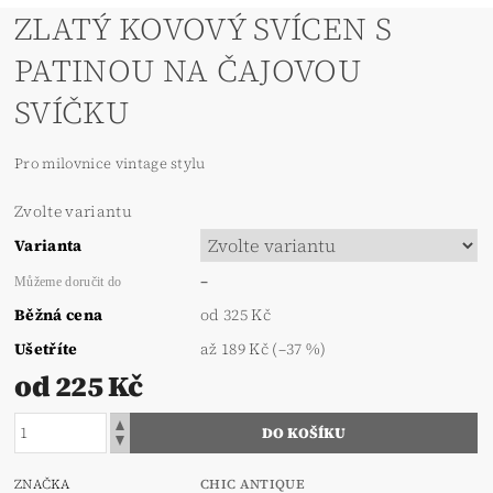
ZLATÝ KOVOVÝ SVÍCEN S
PATINOU NA ČAJOVOU
SVÍČKU
Pro milovnice vintage stylu
Zvolte variantu
Varianta
–
Můžeme doručit do
Běžná cena
od 325 Kč
Ušetříte
až
189 Kč
(–37 %)
od 225 Kč
ZNAČKA
CHIC ANTIQUE