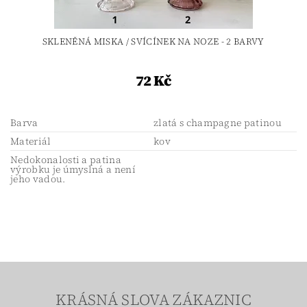
SKLENĚNÁ MISKA / SVÍCÍNEK NA NOZE - 2 BARVY
72 Kč
Barva
zlatá s champagne patinou
Materiál
kov
Nedokonalosti a patina
výrobku je úmyslná a není
jeho vadou.
KRÁSNÁ SLOVA ZÁKAZNIC