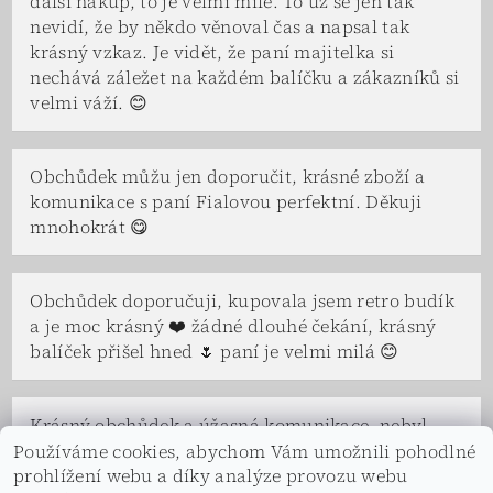
další nákup, to je velmi milé. To už se jen tak
nevidí, že by někdo věnoval čas a napsal tak
krásný vzkaz. Je vidět, že paní majitelka si
nechává záležet na každém balíčku a zákazníků si
velmi váží. 😊
Obchůdek můžu jen doporučit, krásné zboží a
komunikace s paní Fialovou perfektní. Děkuji
mnohokrát 😋
Obchůdek doporučuji, kupovala jsem retro budík
a je moc krásný ❤️ žádné dlouhé čekání, krásný
balíček přišel hned 🌷 paní je velmi milá 😊
Krásný obchůdek a úžasná komunikace, nebyl
problém se na čemkoliv domluvit. Paní Fialová a
Používáme cookies, abychom Vám umožnili pohodlné
celá její rodina je velice vstřícná a ochotná, ve
prohlížení webu a díky analýze provozu webu