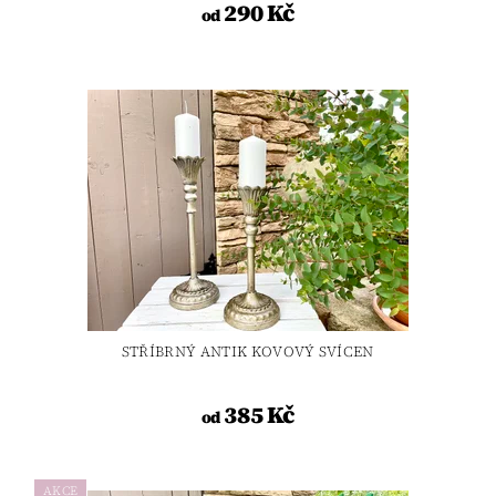
290 Kč
od
STŘÍBRNÝ ANTIK KOVOVÝ SVÍCEN
385 Kč
od
AKCE