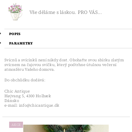
Vše děláme s láskou. PRO VÁS...
POPIS
PARAMETRY
Svícnů a svícínků není nikdy dost. Obohaťte svou sbírku zlatým
svícnem na čajovou svíčku, který podtrhne útulnou večerní
atmosféru Vašeho domova.
Do obchůdku dodává:
Chic Antique
Højvang 5, 4300 Holbæk
Dánsko
e-mail: info@chicantique.dk
AKCE