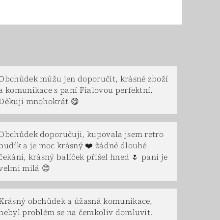
Obchůdek můžu jen doporučit, krásné zboží
a komunikace s paní Fialovou perfektní.
Děkuji mnohokrát 😋
Obchůdek doporučuji, kupovala jsem retro
budík a je moc krásný ❤️ žádné dlouhé
čekání, krásný balíček přišel hned 🌷 paní je
velmi milá 😊
Krásný obchůdek a úžasná komunikace,
nebyl problém se na čemkoliv domluvit.