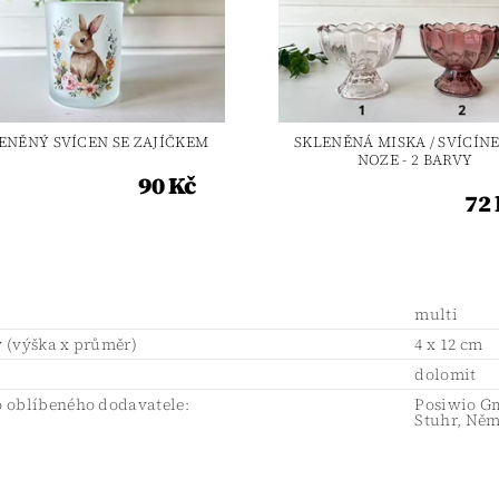
ENĚNÝ SVÍCEN SE ZAJÍČKEM
SKLENĚNÁ MISKA / SVÍCÍN
NOZE - 2 BARVY
90 Kč
72 
multi
 (výška x průměr)
4 x 12 cm
l
dolomit
 oblíbeného dodavatele:
Posiwio Gm
Stuhr, Něm