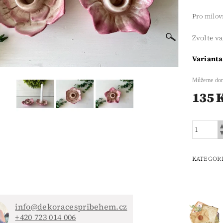
Pro milov
Zvolte v
Varianta
Můžeme dor
135 
KATEGOR
info@dekoracespribehem.cz
+420 723 014 006