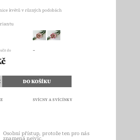
nice květů v různých podobách
ariantu
–
učit do
Kč
IE
SVÍCNY A SVÍCÍNKY
Osobní přístup, protože ten pro nás
znamená nejvíc.