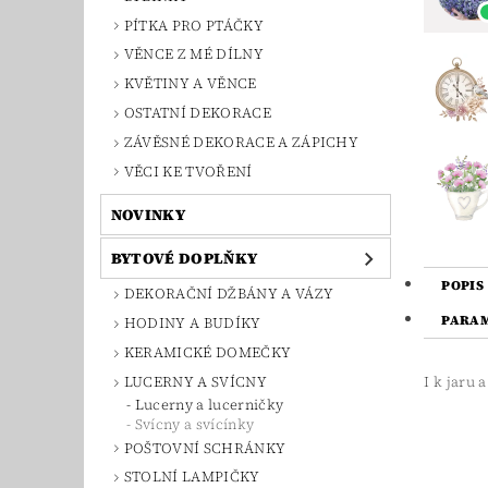
PÍTKA PRO PTÁČKY
VĚNCE Z MÉ DÍLNY
KVĚTINY A VĚNCE
OSTATNÍ DEKORACE
ZÁVĚSNÉ DEKORACE A ZÁPICHY
VĚCI KE TVOŘENÍ
NOVINKY
BYTOVÉ DOPLŇKY
POPIS
DEKORAČNÍ DŽBÁNY A VÁZY
PARA
HODINY A BUDÍKY
KERAMICKÉ DOMEČKY
LUCERNY A SVÍCNY
I k jaru 
Lucerny a lucerničky
Svícny a svícínky
POŠTOVNÍ SCHRÁNKY
STOLNÍ LAMPIČKY