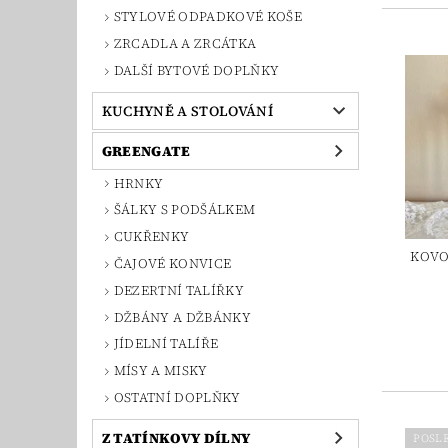
STYLOVÉ ODPADKOVÉ KOŠE
ZRCADLA A ZRCÁTKA
DALŠÍ BYTOVÉ DOPLŇKY
KUCHYNĚ A STOLOVÁNÍ
GREENGATE
HRNKY
ŠÁLKY S PODŠÁLKEM
CUKŘENKY
KOVO
ČAJOVÉ KONVICE
DEZERTNÍ TALÍŘKY
DŽBÁNY A DŽBÁNKY
JÍDELNÍ TALÍŘE
MÍSY A MISKY
OSTATNÍ DOPLŇKY
Z TATÍNKOVY DÍLNY
POSL