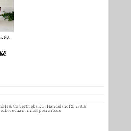
EK NA
Kč
bH & Co Vertriebs KG, Handelshof 2, 28816
ecko, e-mail: info@posiwio.de