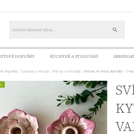
BYTOVÉ DOPLŇKY
KUCHYNĚ A STOLOVÁNÍ
GREENGA
vé doplňky
Lucerny a svícny
Svícny a svícínky
Svícen ve tvaru kytičky - 2 va
KONTAKTY
DOPRAVA A PLATBA
SV
A
KY
VA