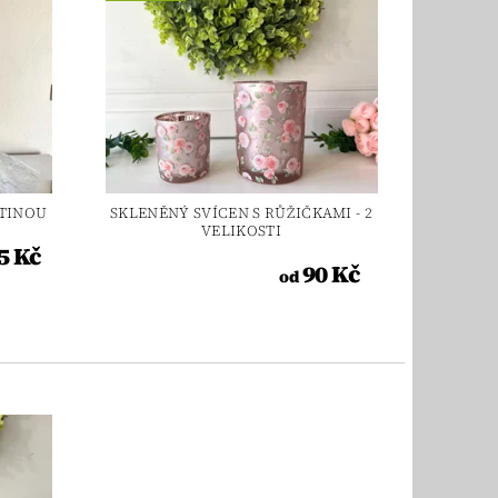
ATINOU
SKLENĚNÝ SVÍCEN S RŮŽIČKAMI - 2
VELIKOSTI
5 Kč
90 Kč
od