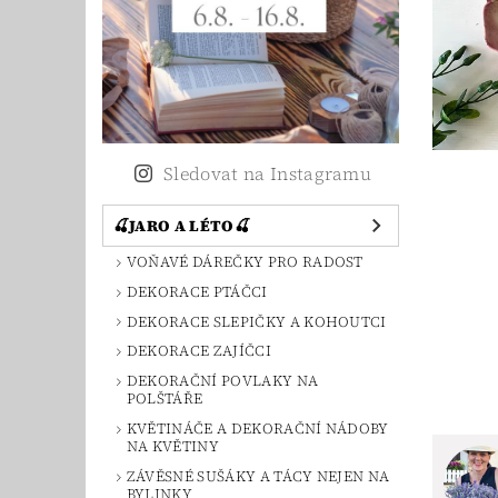
Sledovat na Instagramu
🍒JARO A LÉTO🍒
VOŇAVÉ DÁREČKY PRO RADOST
DEKORACE PTÁČCI
DEKORACE SLEPIČKY A KOHOUTCI
DEKORACE ZAJÍČCI
DEKORAČNÍ POVLAKY NA
POLŠTÁŘE
KVĚTINÁČE A DEKORAČNÍ NÁDOBY
NA KVĚTINY
ZÁVĚSNÉ SUŠÁKY A TÁCY NEJEN NA
BYLINKY