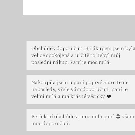
Obchůdek doporučuji. S nákupem jsem byl
velice spokojená a určitě to nebyl můj
poslední nákup. Paní je moc milá.
Nakoupila jsem u paní poprvé a určitě ne
naposledy, vřele Vám doporučuji, paní je
velmi milá a má krásné věcičky ❤️
Perfektní obchůdek, moc milá paní 😊 všem
moc doporučuji.