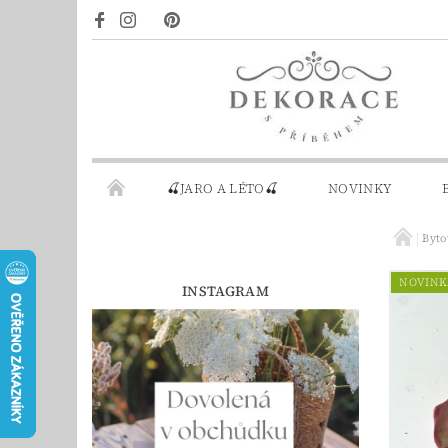
🍒JARO A LÉTO🍒
NOVINKY
Byto
DÁRKOVÉ POUKAZY
PRO INSPIRACI
NOVINK
INSTAGRAM