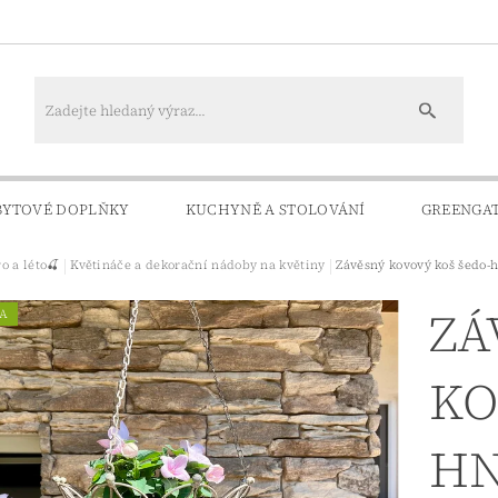
BYTOVÉ DOPLŇKY
KUCHYNĚ A STOLOVÁNÍ
GREENGA
ro a léto🍒
Květináče a dekorační nádoby na květiny
Závěsný kovový koš šedo-h
KONTAKTY
DOPRAVA A PLATBA
ZÁ
A
KO
HN