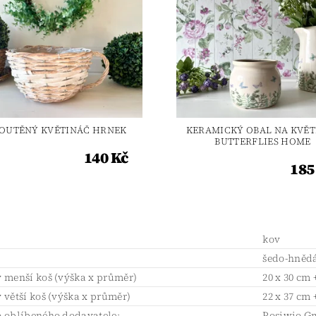
OUTĚNÝ KVĚTINÁČ HRNEK
KERAMICKÝ OBAL NA KVĚT
BUTTERFLIES HOME
140 Kč
185
l
kov
šedo-hněd
 menší koš (výška x průměr)
20 x 30 cm 
větší koš (výška x průměr)
22 x 37 cm 
 oblíbeného dodavatele:
Posiwio Gm