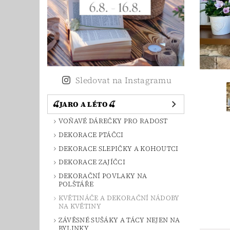
Sledovat na Instagramu
🍒JARO A LÉTO🍒
VOŇAVÉ DÁREČKY PRO RADOST
DEKORACE PTÁČCI
DEKORACE SLEPIČKY A KOHOUTCI
DEKORACE ZAJÍČCI
DEKORAČNÍ POVLAKY NA
POLŠTÁŘE
KVĚTINÁČE A DEKORAČNÍ NÁDOBY
NA KVĚTINY
ZÁVĚSNÉ SUŠÁKY A TÁCY NEJEN NA
BYLINKY