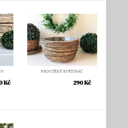
HY
PROUTĚNÝ KVĚTINÁČ
0 Kč
290 Kč