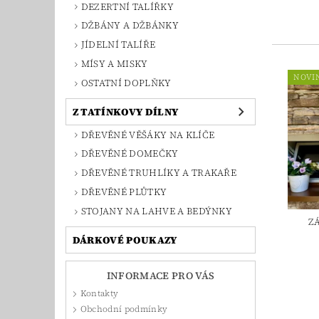
DEZERTNÍ TALÍŘKY
DŽBÁNY A DŽBÁNKY
JÍDELNÍ TALÍŘE
MÍSY A MISKY
NOVI
OSTATNÍ DOPLŇKY
Z TATÍNKOVY DÍLNY
DŘEVĚNÉ VĚŠÁKY NA KLÍČE
DŘEVĚNÉ DOMEČKY
DŘEVĚNÉ TRUHLÍKY A TRAKAŘE
DŘEVĚNÉ PLŮTKY
STOJANY NA LAHVE A BEDÝNKY
Z
DÁRKOVÉ POUKAZY
INFORMACE PRO VÁS
Kontakty
Obchodní podmínky