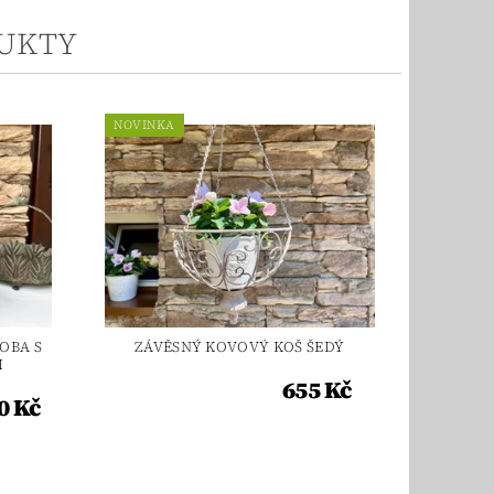
UKTY
NOVINKA
OBA S
ZÁVĚSNÝ KOVOVÝ KOŠ ŠEDÝ
I
655 Kč
0 Kč