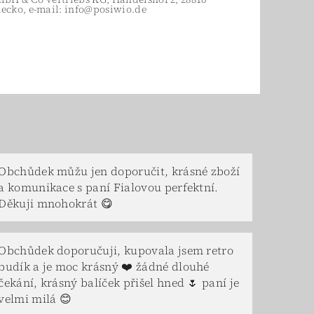
ecko, e-mail: info@posiwio.de
Obchůdek můžu jen doporučit, krásné zboží
a komunikace s paní Fialovou perfektní.
Děkuji mnohokrát 😋
Obchůdek doporučuji, kupovala jsem retro
budík a je moc krásný ❤️ žádné dlouhé
čekání, krásný balíček přišel hned 🌷 paní je
velmi milá 😊