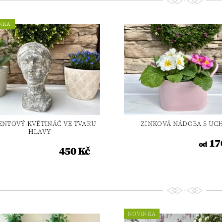
NKA
NTOVÝ KVĚTINÁČ VE TVARU
ZINKOVÁ NÁDOBA S UC
HLAVY
17
od
450 Kč
NOVINKA