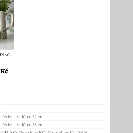
INÁČ
 Kč
á
+ řetízek v délce 52 cm
+ řetízek v délce 56 cm
bH & Co Vertriebs KG, Handelshof 2, 28816