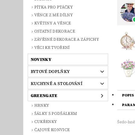
PÍTKA PRO PTÁČKY
VĚNCE Z MÉ DÍLNY
KVĚTINY A VĚNCE
OSTATNÍ DEKORACE
ZÁVĚSNÉ DEKORACE A ZÁPICHY
VĚCI KE TVOŘENÍ
NOVINKY
BYTOVÉ DOPLŇKY
KUCHYNĚ A STOLOVÁNÍ
GREENGATE
POPIS
PARA
HRNKY
ŠÁLKY S PODŠÁLKEM
CUKŘENKY
Šedo-hně
ČAJOVÉ KONVICE