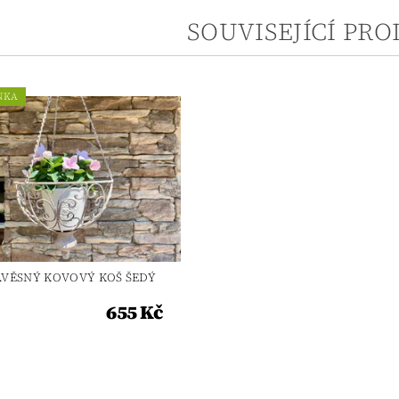
SOUVISEJÍCÍ PR
NKA
ÁVĚSNÝ KOVOVÝ KOŠ ŠEDÝ
655 Kč