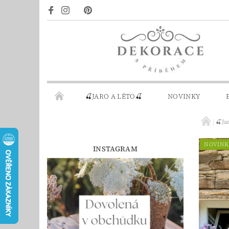
🍒JARO A LÉTO🍒
NOVINKY
🍒Ja
DÁRKOVÉ POUKAZY
PRO INSPIRACI
NOVINK
INSTAGRAM