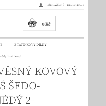
|
PŘIHLÁŠENÍ
REGISTRACE
0 Kč
TE
Z TATÍNKOVY DÍLNY
nědý-2-velikosti
VĚSNÝ KOVOVÝ
Š ŠEDO-
ĚDÝ-2-