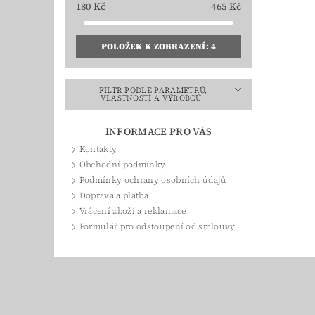
180
Kč
465
Kč
POLOŽEK K ZOBRAZENÍ:
4
FILTR PODLE PARAMETRŮ,
VLASTNOSTÍ A VÝROBCŮ
INFORMACE PRO VÁS
Kontakty
Obchodní podmínky
Podmínky ochrany osobních údajů
Doprava a platba
Vrácení zboží a reklamace
Formulář pro odstoupení od smlouvy