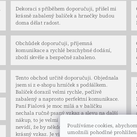
a
Dekoraci s příběhem doporučuji, přišel mi
krásně zabalený balíček a hrnečky budou
doma dělat radost.
Obchůdek doporučuji, příjemná
komunikace a rychlé bezchybné dodání,
zboží skvěle a bezpečně zabaleno.
Tento obchod určitě doporučuji. Objednala
jsem si z e-shopu hrníček s podšálkem.
Balíček dorazil velmi rychle, pečlivě
zabalený a naprosto perfektní komunikace.
Paní Fialová je moc milá a v balíčku
nechala ručně psaný vzkaz a slevu na další
nákup, to je velmi milé. To už se jen tak
Používáme cookies, abycho
nevidí, že by někdo věnoval čas a napsal tak
umožnili pohodlné prohlížen
krásný vzkaz. Je vidět, že paní majitelka si