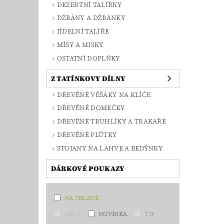
DEZERTNÍ TALÍŘKY
DŽBÁNY A DŽBÁNKY
JÍDELNÍ TALÍŘE
MÍSY A MISKY
OSTATNÍ DOPLŇKY
Z TATÍNKOVY DÍLNY
DŘEVĚNÉ VĚŠÁKY NA KLÍČE
DŘEVĚNÉ DOMEČKY
DŘEVĚNÉ TRUHLÍKY A TRAKAŘE
DŘEVĚNÉ PLŮTKY
STOJANY NA LAHVE A BEDÝNKY
DÁRKOVÉ POUKAZY
NA SKLADĚ
AKCE
NOVINKA
TIP