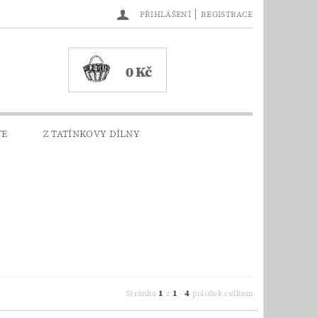
|
PŘIHLÁŠENÍ
REGISTRACE
0 Kč
TE
Z TATÍNKOVY DÍLNY
1
1
4
Stránka
z
-
položek celkem