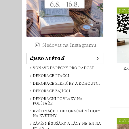
NOVI
Sledovat na Instagramu
🍒JARO A LÉTO🍒
VOŇAVÉ DÁREČKY PRO RADOST
KR
DEKORACE PTÁČCI
DEKORACE SLEPIČKY A KOHOUTCI
DEKORACE ZAJÍČCI
DEKORAČNÍ POVLAKY NA
POLŠTÁŘE
KVĚTINÁČE A DEKORAČNÍ NÁDOBY
NA KVĚTINY
NOVI
ZÁVĚSNÉ SUŠÁKY A TÁCY NEJEN NA
BYLINKY