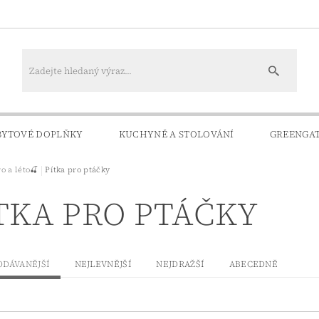
BYTOVÉ DOPLŇKY
KUCHYNĚ A STOLOVÁNÍ
GREENGA
ro a léto🍒
Pítka pro ptáčky
KONTAKTY
DOPRAVA A PLATBA
TKA PRO PTÁČKY
ODÁVANĚJŠÍ
NEJLEVNĚJŠÍ
NEJDRAŽŠÍ
ABECEDNĚ