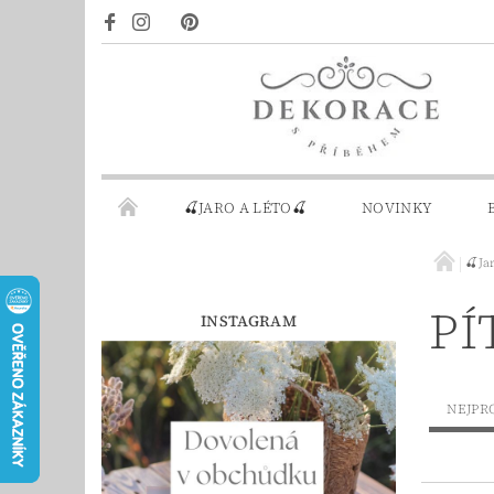
🍒JARO A LÉTO🍒
NOVINKY
🍒Ja
DÁRKOVÉ POUKAZY
PRO INSPIRACI
PÍ
INSTAGRAM
NEJPR