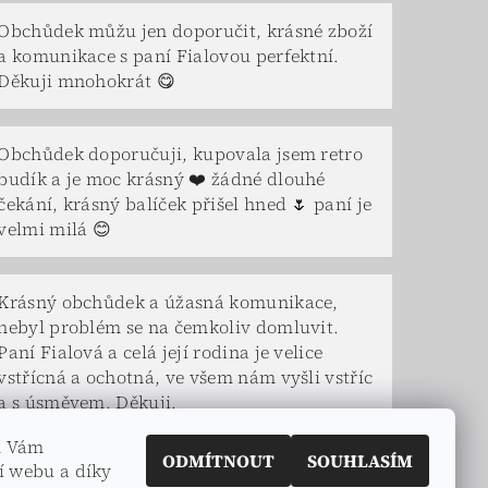
Obchůdek můžu jen doporučit, krásné zboží
a komunikace s paní Fialovou perfektní.
Děkuji mnohokrát 😋
Obchůdek doporučuji, kupovala jsem retro
budík a je moc krásný ❤️ žádné dlouhé
čekání, krásný balíček přišel hned 🌷 paní je
velmi milá 😊
Krásný obchůdek a úžasná komunikace,
nebyl problém se na čemkoliv domluvit.
Paní Fialová a celá její rodina je velice
vstřícná a ochotná, ve všem nám vyšli vstříc
a s úsměvem. Děkuji.
m Vám
ODMÍTNOUT
SOUHLASÍM
í webu a díky