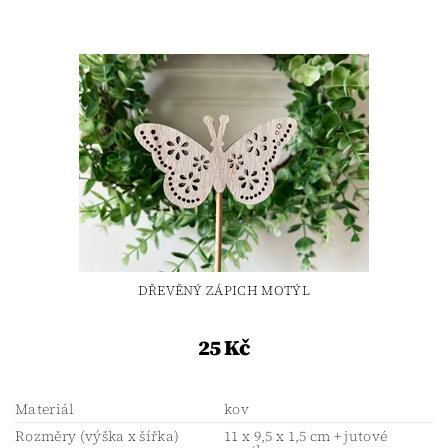
DŘEVĚNÝ ZÁPICH MOTÝL
25 Kč
Materiál
kov
Rozměry (výška x šířka)
11 x 9,5 x 1,5 cm + jutové