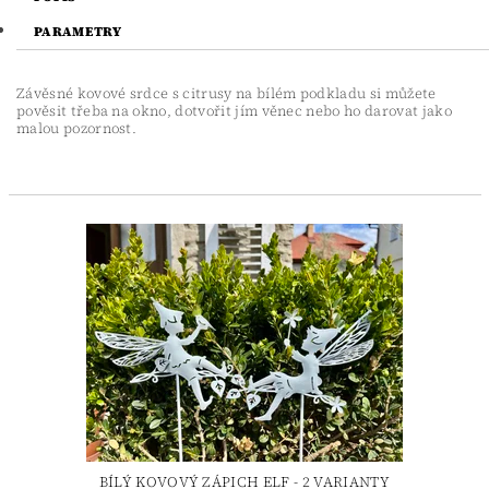
PARAMETRY
Závěsné kovové srdce s citrusy na bílém podkladu si můžete
pověsit třeba na okno, dotvořit jím věnec nebo ho darovat jako
malou pozornost.
BÍLÝ KOVOVÝ ZÁPICH ELF - 2 VARIANTY