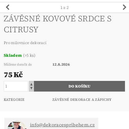
1
z 2
ZÁVĚSNÉ KOVOVÉ SRDCE S
CITRUSY
Pro milovnice dekorací
Skladem
(>5 ks)
12.8.2026
Můžeme doručit do
75 Kč
KATEGORIE
ZÁVĚSNÉ DEKORACE A ZÁPICHY
info@dekoracespribehem.cz