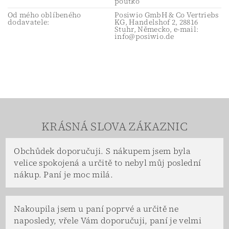
poutko
Od mého oblíbeného
Posiwio GmbH & Co Vertriebs
dodavatele:
KG, Handelshof 2, 28816
Stuhr, Německo, e-mail:
info@posiwio.de
KRÁSNÁ SLOVA ZÁKAZNIC
Obchůdek doporučuji. S nákupem jsem byla
velice spokojená a určitě to nebyl můj poslední
nákup. Paní je moc milá.
Nakoupila jsem u paní poprvé a určitě ne
naposledy, vřele Vám doporučuji, paní je velmi