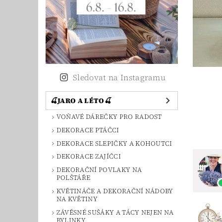
Sledovat na Instagramu
🍒JARO A LÉTO🍒
VOŇAVÉ DÁREČKY PRO RADOST
DEKORACE PTÁČCI
DEKORACE SLEPIČKY A KOHOUTCI
DEKORACE ZAJÍČCI
DEKORAČNÍ POVLAKY NA
POLŠTÁŘE
KVĚTINÁČE A DEKORAČNÍ NÁDOBY
NA KVĚTINY
ZÁVĚSNÉ SUŠÁKY A TÁCY NEJEN NA
BYLINKY