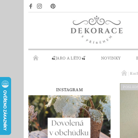
🍒JARO A LÉTO🍒
NOVINKY
Kuch
DÁRKOVÉ POUKAZY
PRO INSPIRACI
POSLED
INSTAGRAM