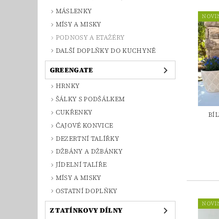
MÁSLENKY
NOVI
MÍSY A MISKY
PODNOSY A ETAŽÉRY
DALŠÍ DOPLŇKY DO KUCHYNĚ
GREENGATE
HRNKY
ŠÁLKY S PODŠÁLKEM
CUKŘENKY
BÍ
ČAJOVÉ KONVICE
DEZERTNÍ TALÍŘKY
DŽBÁNY A DŽBÁNKY
JÍDELNÍ TALÍŘE
MÍSY A MISKY
OSTATNÍ DOPLŇKY
NOVI
Z TATÍNKOVY DÍLNY