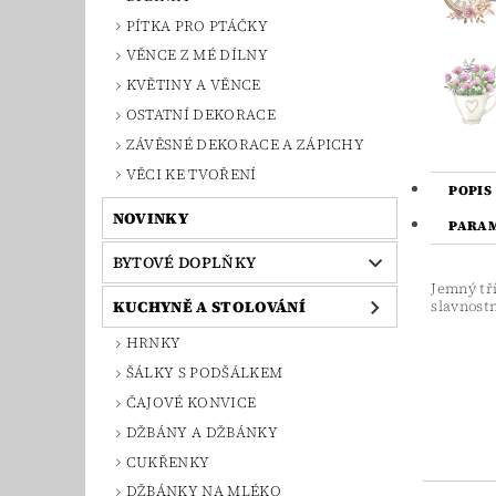
PÍTKA PRO PTÁČKY
VĚNCE Z MÉ DÍLNY
KVĚTINY A VĚNCE
OSTATNÍ DEKORACE
ZÁVĚSNÉ DEKORACE A ZÁPICHY
VĚCI KE TVOŘENÍ
POPIS
NOVINKY
PARA
BYTOVÉ DOPLŇKY
Jemný tř
KUCHYNĚ A STOLOVÁNÍ
slavnostn
HRNKY
ŠÁLKY S PODŠÁLKEM
ČAJOVÉ KONVICE
DŽBÁNY A DŽBÁNKY
CUKŘENKY
DŽBÁNKY NA MLÉKO