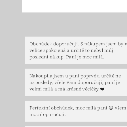
Obchůdek doporučuji. S nákupem jsem byl
velice spokojená a určitě to nebyl můj
poslední nákup. Paní je moc milá.
Nakoupila jsem u paní poprvé a určitě ne
naposledy, vřele Vám doporučuji, paní je
velmi milá a má krásné věcičky ❤️
Perfektní obchůdek, moc milá paní 😊 všem
moc doporučuji.