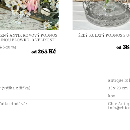
ZNÝ ANTIK KOVOVÝ PODNOS
ŠEDÝ KULATÝ PODNOS S 
TINOU FLOWRE - 3 VELIKOSTI
38
od
č
(–20 %)
265 Kč
od
antique bí
(výška x šířka)
33 x 23 cm
l
kov
ůdku dodává:
Chic Antiq
info@chic