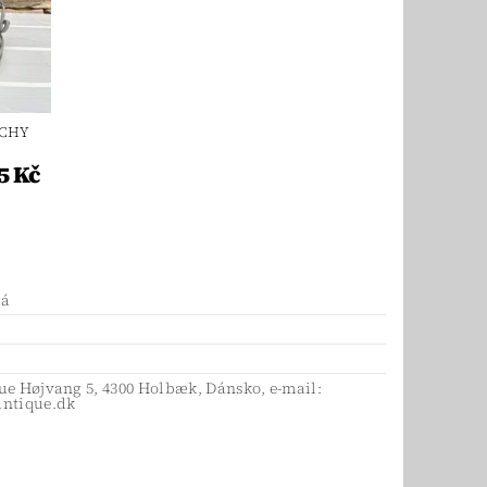
UCHY
5 Kč
lá
ue Højvang 5, 4300 Holbæk, Dánsko, e-mail:
antique.dk