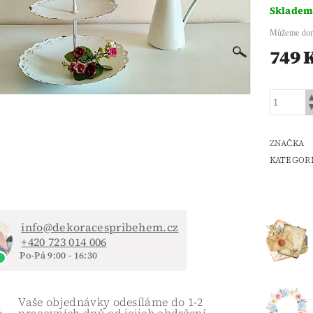
Sklade
Můžeme dor
749 
ZNAČKA
KATEGOR
info@dekoracespribehem.cz
+420 723 014 006
Po-Pá 9:00 - 16:30
Vaše objednávky odesíláme do 1-2