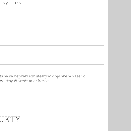
výrobky.
a. Stane se nepřehlédnutelným doplňkem Vašeho
 květiny či sezónní dekorace.
UKTY