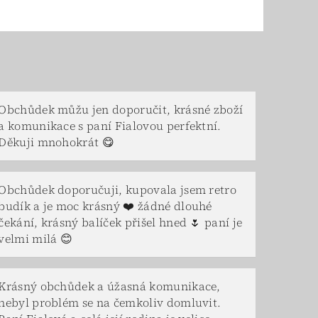
Obchůdek můžu jen doporučit, krásné zboží
a komunikace s paní Fialovou perfektní.
Děkuji mnohokrát 😋
Obchůdek doporučuji, kupovala jsem retro
budík a je moc krásný ❤️ žádné dlouhé
čekání, krásný balíček přišel hned 🌷 paní je
velmi milá 😊
Krásný obchůdek a úžasná komunikace,
nebyl problém se na čemkoliv domluvit.