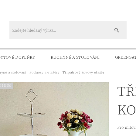
BYTOVÉ DOPLŇKY
KUCHYNĚ A STOLOVÁNÍ
GREENGA
yně a stolování
Podnosy a etažéry
Třípatrový kovový etažér
KONTAKTY
DOPRAVA A PLATBA
TŘ
NÍ KUS
KO
Pro milov