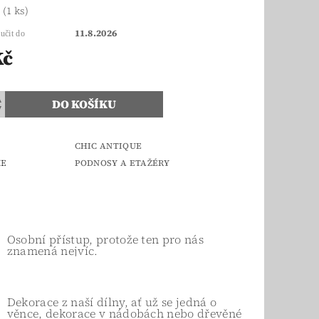
m
(1 ks)
11.8.2026
učit do
Kč
CHIC ANTIQUE
IE
PODNOSY A ETAŽÉRY
Osobní přístup, protože ten pro nás
znamená nejvíc.
Dekorace z naší dílny, ať už se jedná o
věnce, dekorace v nádobách nebo dřevěné