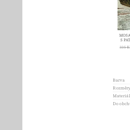
MOSA
S PA
335 K
Barva
Rozměry 
Materiá
Do obch