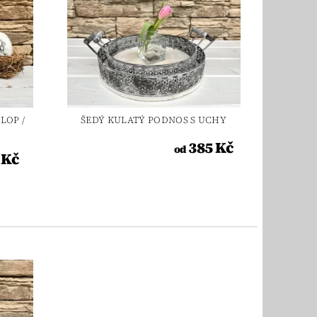
LOP /
ŠEDÝ KULATÝ PODNOS S UCHY
385 Kč
od
 Kč