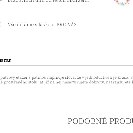
pracovních dnů od jejich obdržení.
Vše děláme s láskou. PRO VÁS...
METRY
ípatrový etažér s patinou naplňuje slova, že v jednoduchosti je krás
ě prostřeného stolu, ať již na něj naservírujete dobroty, naaranžujete
PODOBNÉ PROD