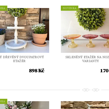
NKA
NOVINKA
LÝ DŘEVĚNÝ DVOUPATROVÝ
SKLENĚNÝ ETAŽÉR NA NOZE
ETAŽÉR
VARIANTY
898 Kč
170
NKA