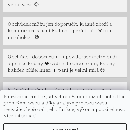
velmi váží. 😊
Obchůdek můžu jen doporučit, krásné zboží a
komunikace s paní Fialovou perfektní. Děkuji
mnohokrát 😋
Obchůdek doporučuji, kupovala jsem retro budík
a je moc krásný ❤️ žádné dlouhé čekání, krásný
balíček přišel hned 🌷 paní je velmi milá 😊
Krásný obchůdek a úžasná komunikace, nebyl
problém se na čemkoliv domluvit. Paní Fialová a
Používáme cookies, abychom Vám umožnili pohodlné
celá její rodina je velice vstřícná a ochotná, ve
prohlížení webu a díky analýze provozu webu
neustále zlepšovali jeho funkce, výkon a použitelnost.
všem nám vyšli vstříc a s úsměvem. Děkuji.
Více informací