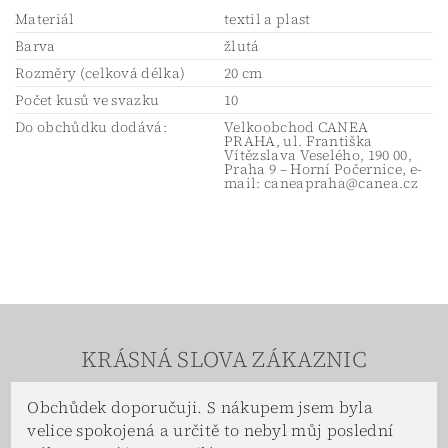
Materiál
textil a plast
Barva
žlutá
Rozměry (celková délka)
20 cm
Počet kusů ve svazku
10
Do obchůdku dodává:
Velkoobchod CANEA
PRAHA, ul. Františka
Vítězslava Veselého, 190 00,
Praha 9 – Horní Počernice, e-
mail: caneapraha@canea.cz
KRÁSNÁ SLOVA ZÁKAZNIC
Obchůdek doporučuji. S nákupem jsem byla
velice spokojená a určitě to nebyl můj poslední