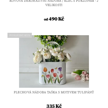
KOVOVÁ DEKORATIVNÍ NÁDOBA / KLEC S POKLOPEM - 2
VELIKOSTI
490 Kč
od
POSLEDNÍ KUS
PLECHOVÁ NÁDOBA TAŠKA S MOTIVEM TULIPÁNŮ
335 Kč