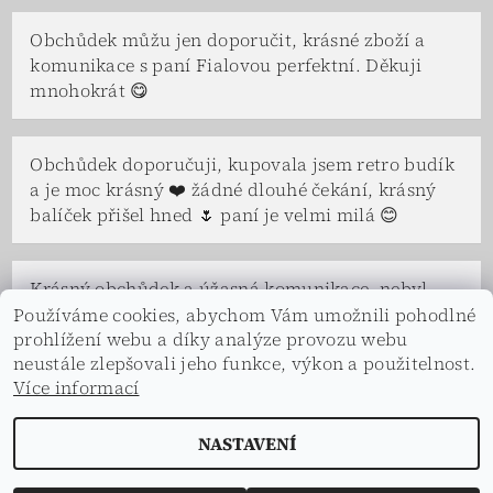
Obchůdek můžu jen doporučit, krásné zboží a
komunikace s paní Fialovou perfektní. Děkuji
mnohokrát 😋
Obchůdek doporučuji, kupovala jsem retro budík
a je moc krásný ❤️ žádné dlouhé čekání, krásný
balíček přišel hned 🌷 paní je velmi milá 😊
Krásný obchůdek a úžasná komunikace, nebyl
problém se na čemkoliv domluvit. Paní Fialová a
Používáme cookies, abychom Vám umožnili pohodlné
celá její rodina je velice vstřícná a ochotná, ve
prohlížení webu a díky analýze provozu webu
neustále zlepšovali jeho funkce, výkon a použitelnost.
všem nám vyšli vstříc a s úsměvem. Děkuji.
Více informací
NASTAVENÍ
2026 © Dekorace s příběhem, všechna práva vyhrazena