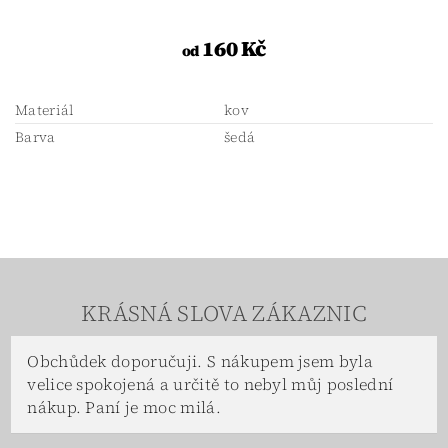
160 Kč
od
Materiál
kov
Barva
šedá
KRÁSNÁ SLOVA ZÁKAZNIC
Obchůdek doporučuji. S nákupem jsem byla
velice spokojená a určitě to nebyl můj poslední
nákup. Paní je moc milá.