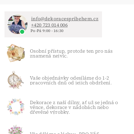
info@dekoracespribehem.cz
+420 723 014 006
Po-Pá 9:00 - 16:30
Osobní přístup, protože ten pro nás
znamená nejvíc.
Vaše objednávky odesíláme do 1-2
pracovních dnů od jejich obdržení.
Dekorace z naší dílny, ať už se jedná o
věnce, dekorace v nádobách nebo
dřevěné výrobky.
Vše děláme s láskou. PRO VÁS...