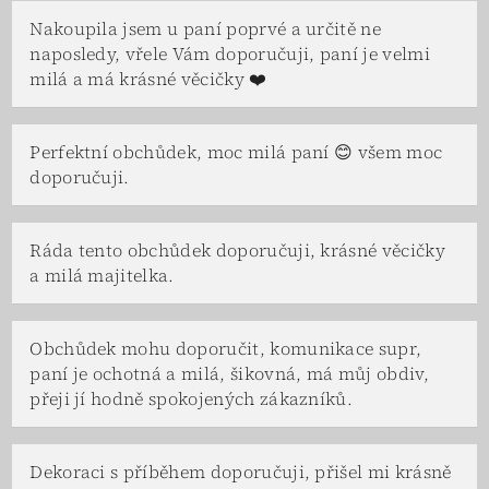
Nakoupila jsem u paní poprvé a určitě ne
naposledy, vřele Vám doporučuji, paní je velmi
milá a má krásné věcičky ❤️
Perfektní obchůdek, moc milá paní 😊 všem moc
doporučuji.
Ráda tento obchůdek doporučuji, krásné věcičky
a milá majitelka.
Obchůdek mohu doporučit, komunikace supr,
paní je ochotná a milá, šikovná, má můj obdiv,
přeji jí hodně spokojených zákazníků.
Dekoraci s příběhem doporučuji, přišel mi krásně