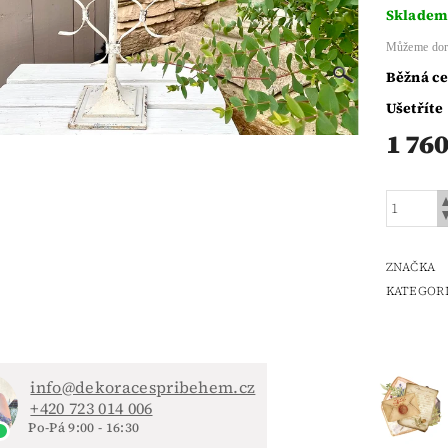
Sklade
Můžeme dor
Běžná c
Ušetříte
1 760
ZNAČKA
KATEGOR
info@dekoracespribehem.cz
+420 723 014 006
Po-Pá 9:00 - 16:30