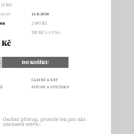
m
(2 ks)
11.8.2026
učit do
ena
2 045 Kč
285 Kč
(–13 %)
 Kč
CLAYRE & EEF
IE
SVÍCNY A SVÍCÍNKY
Osobní přístup, protože ten pro nás
znamená nejvíc.