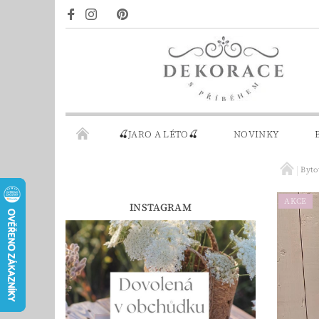
🍒JARO A LÉTO🍒
NOVINKY
Byto
DÁRKOVÉ POUKAZY
PRO INSPIRACI
AKCE
INSTAGRAM