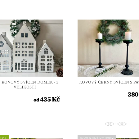
Ý KOVOVÝ SVÍCEN DOMEK - 3
KOVOVÝ ČERNÝ SVÍCEN S P
VELIKOSTI
380
435 Kč
od
NKA
POSLEDNÍ KOUSKY