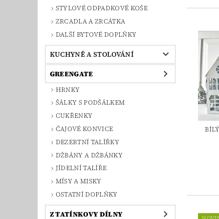
STYLOVÉ ODPADKOVÉ KOŠE
ZRCADLA A ZRCÁTKA
DALŠÍ BYTOVÉ DOPLŇKY
KUCHYNĚ A STOLOVÁNÍ
GREENGATE
HRNKY
ŠÁLKY S PODŠÁLKEM
CUKŘENKY
ČAJOVÉ KONVICE
BÍL
DEZERTNÍ TALÍŘKY
DŽBÁNY A DŽBÁNKY
JÍDELNÍ TALÍŘE
MÍSY A MISKY
OSTATNÍ DOPLŇKY
Z TATÍNKOVY DÍLNY
NOVI