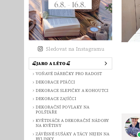
Sledovat na Instagramu
🍒JARO A LÉTO🍒
VOŇAVÉ DÁREČKY PRO RADOST
DEKORACE PTÁČCI
DEKORACE SLEPIČKY A KOHOUTCI
DEKORACE ZAJÍČCI
DEKORAČNÍ POVLAKY NA
POLŠTÁŘE
KVĚTINÁČE A DEKORAČNÍ NÁDOBY
NA KVĚTINY
ZÁVĚSNÉ SUŠÁKY A TÁCY NEJEN NA
BYLINKY