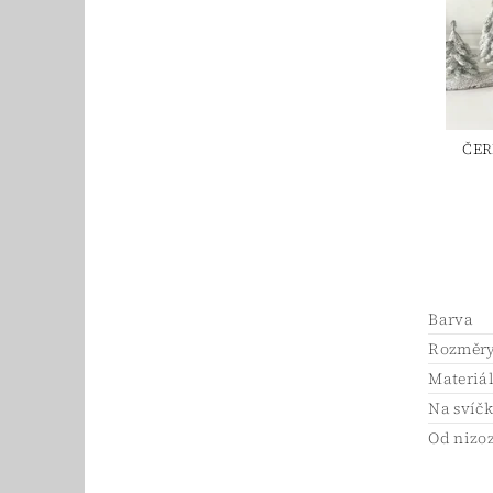
ČER
Barva
Rozměry 
Materiá
Na svíč
Od nizoz