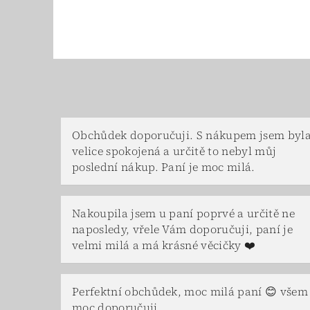
Obchůdek doporučuji. S nákupem jsem byl
velice spokojená a určitě to nebyl můj
poslední nákup. Paní je moc milá.
Nakoupila jsem u paní poprvé a určitě ne
naposledy, vřele Vám doporučuji, paní je
velmi milá a má krásné věcičky ❤️
Perfektní obchůdek, moc milá paní 😊 všem
moc doporučuji.