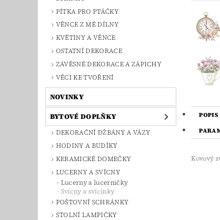
PÍTKA PRO PTÁČKY
VĚNCE Z MÉ DÍLNY
KVĚTINY A VĚNCE
OSTATNÍ DEKORACE
ZÁVĚSNÉ DEKORACE A ZÁPICHY
VĚCI KE TVOŘENÍ
NOVINKY
POPIS
BYTOVÉ DOPLŇKY
PARA
DEKORAČNÍ DŽBÁNY A VÁZY
HODINY A BUDÍKY
Kovový s
KERAMICKÉ DOMEČKY
LUCERNY A SVÍCNY
Lucerny a lucerničky
Svícny a svícínky
POŠTOVNÍ SCHRÁNKY
STOLNÍ LAMPIČKY