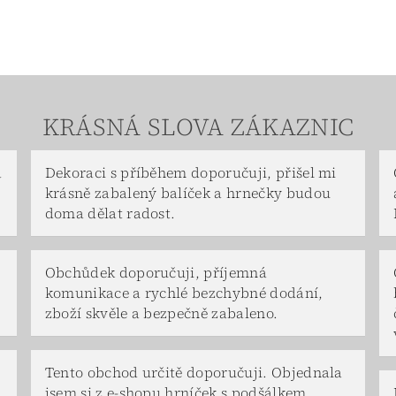
KRÁSNÁ SLOVA ZÁKAZNIC
a
Dekoraci s příběhem doporučuji, přišel mi
krásně zabalený balíček a hrnečky budou
doma dělat radost.
Obchůdek doporučuji, příjemná
komunikace a rychlé bezchybné dodání,
zboží skvěle a bezpečně zabaleno.
Tento obchod určitě doporučuji. Objednala
jsem si z e-shopu hrníček s podšálkem.