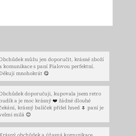
Obchůdek můžu jen doporučit, krásné zboží
a komunikace s paní Fialovou perfektní.
Děkuji mnohokrát 😋
Obchůdek doporučuji, kupovala jsem retro
budík a je moc krásný ❤️ žádné dlouhé
čekání, krásný balíček přišel hned 🌷 paní je
velmi milá 😊
Krásný obchůdek a úžasná komunikace,