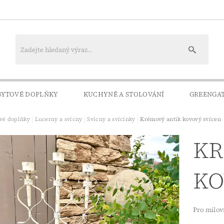
BYTOVÉ DOPLŇKY
KUCHYNĚ A STOLOVÁNÍ
GREENGA
vé doplňky
Lucerny a svícny
Svícny a svícínky
Krémový antik kovový svícen
KONTAKTY
DOPRAVA A PLATBA
KR
KO
Pro milov