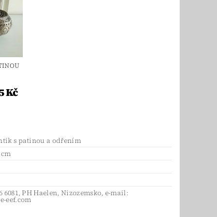
ATINOU
5 Kč
tik s patinou a odřením
2 cm
46 6081, PH Haelen, Nizozemsko, e-mail:
e-eef.com