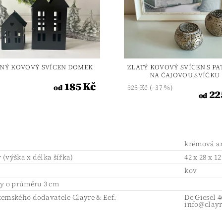
NÝ KOVOVÝ SVÍCEN DOMEK
ZLATÝ KOVOVÝ SVÍCEN S P
NA ČAJOVOU SVÍČKU
185 Kč
od
325 Kč
(–37 %)
22
od
krémová an
(výška x délka šířka)
42 x 28 x 1
l
kov
ky o průměru 3 cm
emského dodavatele Clayre & Eef:
De Giesel 
info@clayr