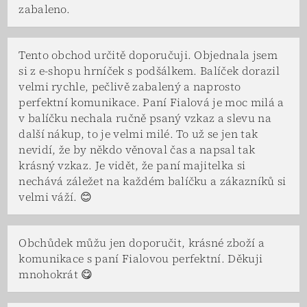
zabaleno.
Tento obchod určitě doporučuji. Objednala jsem
si z e-shopu hrníček s podšálkem. Balíček dorazil
velmi rychle, pečlivě zabalený a naprosto
perfektní komunikace. Paní Fialová je moc milá a
v balíčku nechala ručně psaný vzkaz a slevu na
další nákup, to je velmi milé. To už se jen tak
nevidí, že by někdo věnoval čas a napsal tak
krásný vzkaz. Je vidět, že paní majitelka si
nechává záležet na každém balíčku a zákazníků si
velmi váží. 😊
Obchůdek můžu jen doporučit, krásné zboží a
komunikace s paní Fialovou perfektní. Děkuji
mnohokrát 😋