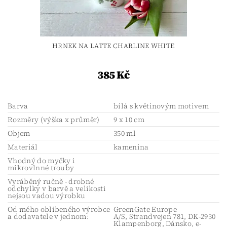
HRNEK NA LATTE CHARLINE WHITE
385 Kč
Barva
bílá s květinovým motivem
Rozměry (výška x průměr)
9 x 10 cm
Objem
350 ml
Materiál
kamenina
Vhodný do myčky i
mikrovlnné trouby
Vyráběný ručně - drobné
odchylky v barvě a velikosti
nejsou vadou výrobku
Od mého oblíbeného výrobce
GreenGate Europe
a dodavatele v jednom:
A/S, Strandvejen 781, DK-2930
Klampenborg, Dánsko, e-