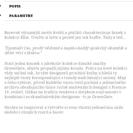
POPIS
PARAMETRY
Barevně výraznější motiv květů a ptáčků charakterizuje hrnek z
kolekce Ellie. Uvařte si latte a prostě jen tak buďte. Tady a teď...
"Zpomalit čas, prožít vědomě a naplno každý společný okamžik a
dělat věci s láskou."
Stačí jeden kousek z jakékoliv kolekce dánské značky
GreenGate, abyste propadli jejímu kouzlu. Práce na nové kolekci
vždy začíná tak, že tým designerů prochází knihy a hledá ty
nejlepší vzory korespondující s trendy nadcházející sezóny. Mají
z čeho vybírat, původ každého vzoru totiž pochází z jedinečného
archivu obsahujícího tisíce ručně malovaných designů z Francie
19. století. Odkaz na tradice venkova s dotykem současnosti v
kombinaci se skandinávským designem - to je GreenGate.
Nechte se inspirovat a vytvořte si svou vlastní jedinečnou sadu
nádobí z různých vzorů a barev.