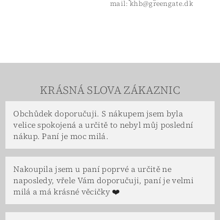
mail: khb@greengate.dk
KRÁSNÁ SLOVA ZÁKAZNIC
Obchůdek doporučuji. S nákupem jsem byla
velice spokojená a určitě to nebyl můj poslední
nákup. Paní je moc milá.
Nakoupila jsem u paní poprvé a určitě ne
naposledy, vřele Vám doporučuji, paní je velmi
milá a má krásné věcičky ❤️