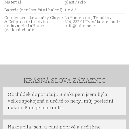
Materiál
plast / sklo
Baterie (není součástí balení)
1 x AA
Od nizozemské značky Clayre
LaHome s.r.o., Tymákov
& Eef prostřednictvím
324, 332 01 Tymákov, e-mail:
dodavatele LaHome
info@lahome.cz
(velkoobchod):
KRÁSNÁ SLOVA ZÁKAZNIC
Obchůdek doporučuji. S nákupem jsem byla
velice spokojená a určitě to nebyl můj poslední
nákup. Paní je moc milá.
Nakoupila jsem u paní poprvé a určitě ne