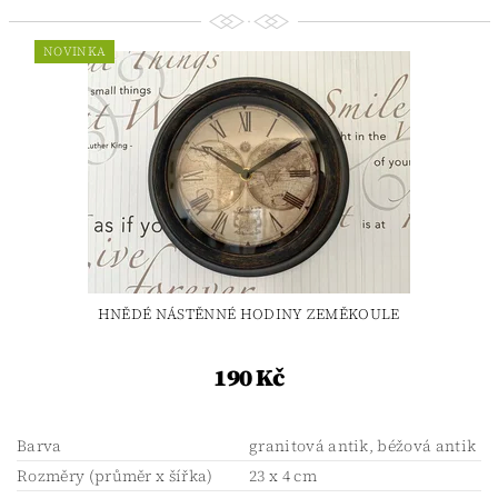
NOVINKA
HNĚDÉ NÁSTĚNNÉ HODINY ZEMĚKOULE
190 Kč
Barva
granitová antik, béžová antik
Rozměry (průměr x šířka)
23 x 4 cm