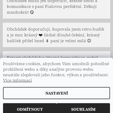
Obchůdek můžu jen doporučit, krásné zboží a
komunikace s paní Fialovou perfektní. Děkuji
mnohokrát 😋
Obchůdek doporučuji, kupovala jsem retro budík
a je moc krásný ❤️ žádné dlouhé čekání, krásný
balíček přišel hned 🌷 paní je velmi milá 😊
Krásný obchůdek a úžasná komunikace, nebyl
problém se na čemkoliv domluvit. Paní Fialová a
Používáme cookies, abychom Vám umožnili pohodlné
prohlížení webu a díky analýze provozu webu
celá její rodina je velice vstřícná a ochotná, ve
neustále zlepšovali jeho funkce, výkon a použitelnost.
všem nám vyšli vstříc a s úsměvem. Děkuji.
Více informací
NASTAVENÍ
2026 © Dekorace s příběhem, všechna práva vyhrazena
Vytvořil Shoptet
ODMÍTNOUT
SOUHLASÍM