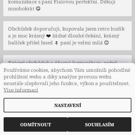
komunikace s paní Fialovou perfektní. Děkuji
mnohokrát 😋
Obchůdek doporučuji, kupovala jsem retro budík
a je moc krásný ❤️ žádné dlouhé čekání, krásný
balíček přišel hned 🌷 paní je velmi milá 😊
Krásný obchůdek a úžasná komunikace, nebyl
problém se na čemkoliv domluvit. Paní Fialová a
Používáme cookies, abychom Vám umožnili pohodlné
celá její rodina je velice vstřícná a ochotná, ve
prohlížení webu a díky analýze provozu webu
neustále zlepšovali jeho funkce, výkon a použitelnost.
všem nám vyšli vstříc a s úsměvem. Děkuji.
Více informací
NASTAVENÍ
2026 © Dekorace s příběhem, všechna práva vyhrazena
Vytvořil Shoptet
ODMÍTNOUT
SOUHLASÍM