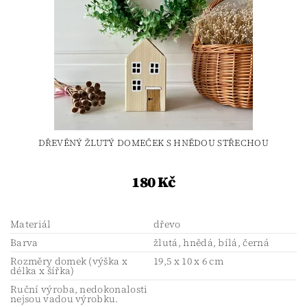
DŘEVĚNÝ ŽLUTÝ DOMEČEK S HNĚDOU STŘECHOU
180 Kč
Materiál
dřevo
Barva
žlutá, hnědá, bílá, černá
Rozměry domek (výška x
19,5 x 10 x 6 cm
délka x šířka)
Ruční výroba, nedokonalosti
nejsou vadou výrobku.