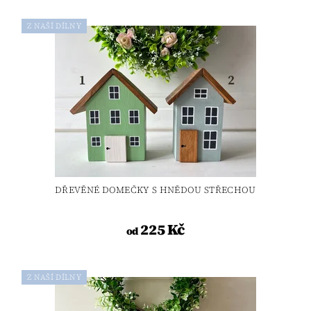
Z NAŠÍ DÍLNY
DŘEVĚNÉ DOMEČKY S HNĚDOU STŘECHOU
225 Kč
od
Z NAŠÍ DÍLNY