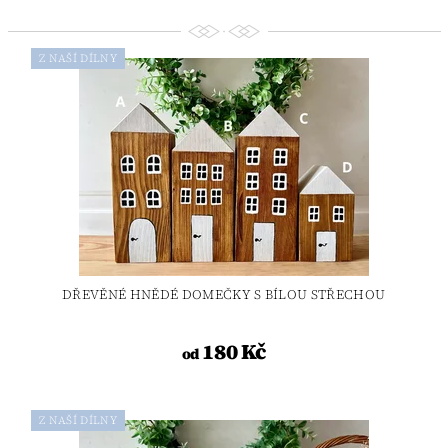
Z NAŠÍ DÍLNY
DŘEVĚNÉ HNĚDÉ DOMEČKY S BÍLOU STŘECHOU
180 Kč
od
Z NAŠÍ DÍLNY