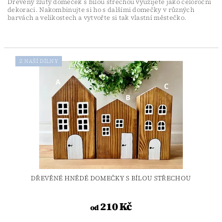
Dřevěný žlutý domeček s bílou střechou využijete jako celoroční
dekoraci.
Nakombinujte si ho s dalšími domečky v různých
barvách a velikostech a vytvořte si tak vlastní městečko.
Z NAŠÍ DÍLNY
DŘEVĚNÉ HNĚDÉ DOMEČKY S BÍLOU STŘECHOU
210 Kč
od