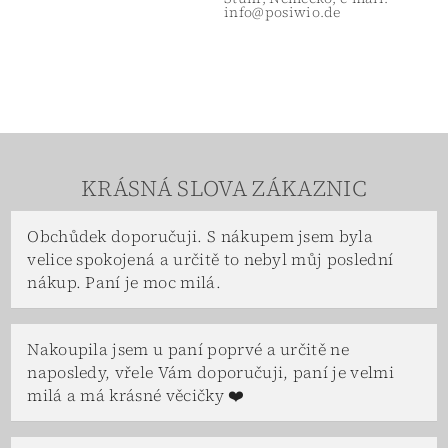
info@posiwio.de
KRÁSNÁ SLOVA ZÁKAZNIC
Obchůdek doporučuji. S nákupem jsem byla
velice spokojená a určitě to nebyl můj poslední
nákup. Paní je moc milá.
Nakoupila jsem u paní poprvé a určitě ne
naposledy, vřele Vám doporučuji, paní je velmi
milá a má krásné věcičky ❤️