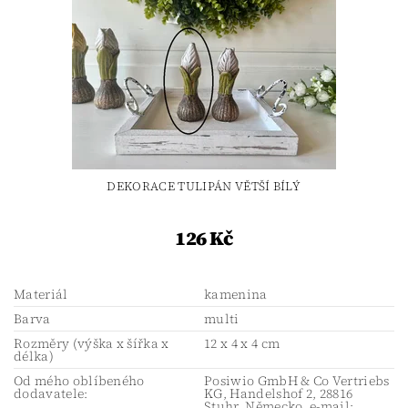
DEKORACE TULIPÁN VĚTŠÍ BÍLÝ
126 Kč
Materiál
kamenina
Barva
multi
Rozměry (výška x šířka x
12 x 4 x 4 cm
délka)
Od mého oblíbeného
Posiwio GmbH & Co Vertriebs
dodavatele:
KG, Handelshof 2, 28816
Stuhr, Německo, e-mail: