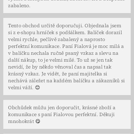
zabaleno.
Tento obchod určitě doporučuji. Objednala jsem
si z e-shopu hrníček s podšálkem. Balíček dorazil
velmi rychle, pečlivě zabalený a naprosto
perfektní komunikace. Paní Fialová je moc milá a
v balíčku nechala ručně psaný vzkaz a slevu na
další nákup, to je velmi milé. To už se jen tak
nevidí, že by někdo věnoval čas a napsal tak
krásný vzkaz. Je vidět, že paní majitelka si
nechává záležet na každém balíčku a zákazníků si
velmi váží. 😊
Obchůdek můžu jen doporučit, krásné zboží a
komunikace s paní Fialovou perfektní. Děkuji
mnohokrát 😋