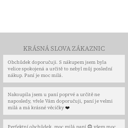
KRÁSNÁ SLOVA ZÁKAZNIC
Obchůdek doporučuji. S nákupem jsem byla
velice spokojená a určitě to nebyl můj poslední
nákup. Paní je moc milá.
Nakoupila jsem u paní poprvé a určitě ne
naposledy, vřele Vám doporučuji, paní je velmi
milá a má krásné věcičky ❤️
Perfektní obchůdek, moc milá paní 😊 všem moc