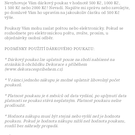
Nevyhovuje Vám dárkový poukaz v hodnotě 500 Kč, 1000 Kč,
1 500 Kč nebo 2000 Kč? Nevadí. Napište mi zprávu nebo zavolejte,
po domluvě Vám ho upravím na jakoukoliv částku od 500 Kč
výše.
Poukazy Vám mohu zaslat poštou nebo elektronicky. Pokud se
rozhodnete pro elektronickou poštu, zvolte, prosím, u
objednávky osobní odběr.
PODMÍNKY POUŽITÍ DÁRKOVÉHO POUKAZU:
* Dárkový poukaz lze uplatnit pouze na zboží nabízené na
stránkách obchůdku Dekorace s příběhem
(www.dekoracespribehem.cz).
* V rámci jednoho nákupu je možné uplatnit libovolný počet
poukazů.
* Platnost poukazu je 6 měsíců od data vydání, po uplynutí data
platnosti se poukaz stává neplatným. Platnost poukazu nelze
prodloužit.
* Hodnota nákupu musí být stejná nebo vyšší než je hodnota
poukazu. Pokud je hodnota nákupu nižší než hodnota poukazu,
rozdíl bez náhrady propadá.