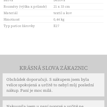
Barva
béžová
Rozměry (výška x průměr)
21 x 33 cm
Materiál
textil a kov
Hmotnost
0,44 kg
Typ patice žárovky
E27
KRÁSNÁ SLOVA ZÁKAZNIC
Obchůdek doporučuji. S nákupem jsem byla
velice spokojená a určitě to nebyl můj poslední
nákup. Paní je moc milá.
Nakoupila jsem u paní poprvé a určitě ne