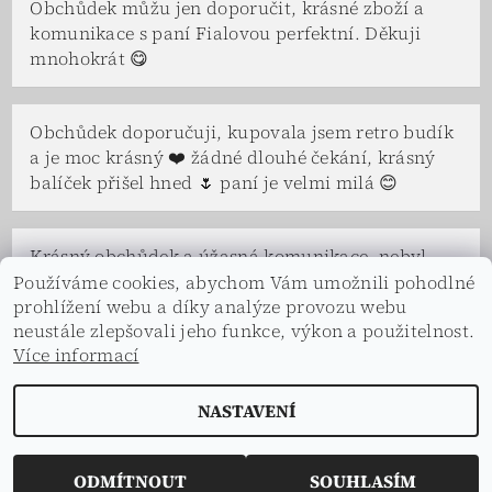
Obchůdek můžu jen doporučit, krásné zboží a
komunikace s paní Fialovou perfektní. Děkuji
mnohokrát 😋
Obchůdek doporučuji, kupovala jsem retro budík
a je moc krásný ❤️ žádné dlouhé čekání, krásný
balíček přišel hned 🌷 paní je velmi milá 😊
Krásný obchůdek a úžasná komunikace, nebyl
problém se na čemkoliv domluvit. Paní Fialová a
Používáme cookies, abychom Vám umožnili pohodlné
prohlížení webu a díky analýze provozu webu
celá její rodina je velice vstřícná a ochotná, ve
neustále zlepšovali jeho funkce, výkon a použitelnost.
všem nám vyšli vstříc a s úsměvem. Děkuji.
Více informací
NASTAVENÍ
2026 © Dekorace s příběhem, všechna práva vyhrazena
Vytvořil Shoptet
ODMÍTNOUT
SOUHLASÍM