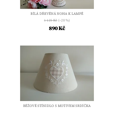
BÍLÁ DŘEVĚNÁ NOHA K LAMPĚ
1 125 Kč
(–20 %)
890 Kč
BÉŽOVÉ STÍNIDLO S MOTIVEM SRDÍČKA