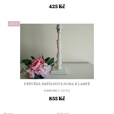
425 Kč
AKCE
DŘEVĚNÁ SMETANOVÁ NOHA K LAMPĚ
1 069 Kč
(–20 %)
855 Kč